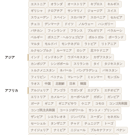
エストニア
オランダ
オーストリア
キプロス
キルギス
ギリシャ
クロアチア
サンマリノ
ジョージア
スイス
スウェーデン
スペイン
スロバキア
スロベニア
セルビア
チェコ
デンマーク
ドイツ
ノルウェー
ハンガリー
バチカン
フィンランド
フランス
ブルガリア
ベラルーシ
ベルギー
ボスニア・ヘルツェゴビナ
ポルトガル
ポーランド
マルタ
モルドバ
モンテネグロ
ラトビア
リトアニア
ルクセンブルク
ルーマニア
ロシア
北マケドニア
アジア
インド
インドネシア
ウズベキスタン
カザフスタン
カンボジア
シンガポール
スリランカ
タイ
タジキスタン
トルクメニスタン
ネパール
バングラデシュ
パキスタン
フィリピン
ベトナム
マレーシア
ミャンマー
モンゴル
ラオス
中国
北朝鮮
日本
韓国
アフリカ
アルジェリア
アンゴラ
ウガンダ
エジプト
エチオピア
エリトリア
カメルーン
カーボベルデ
ガボン
ガンビア
ガーナ
ギニア
ギニアビサウ
ケニア
コモロ
コンゴ共和国
コンゴ民主共和国
コートジボワール
サントメ・プリンシペ
ザンビア
シエラレオネ
ジンバブエ
スーダン
セネガル
セーシェル
タンザニア
チャド
チュニジア
トーゴ
ナイジェリア
ナミビア
ニジェール
ブルキナファソ
ベナン