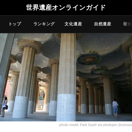
世界遺産オンラインガイド
トップ
ランキング
文化遺産
自然遺産
複合
photo credit:
Park Guell
via
photopin
(license)