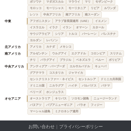
ボツワナ
マダガスカル
マラウイ
マリ
モザンビーク
モロッコ
モーリシャス
モーリタニア
リビア
ルワンダ
レソト
中央アフリカ
南アフリカ
南スーダン
中東
アフガニスタン
アラブ首長国連邦（UAE）
イエメン
イスラエル
イラク
イラン
オマーン
カタール
サウジアラビア
シリア
トルコ
バーレーン
パレスチナ
ヨルダン
レバノン
北アメリカ
アメリカ
カナダ
メキシコ
南アメリカ
アルゼンチン
ウルグアイ
エクアドル
コロンビア
スリナム
チリ
パラグアイ
ブラジル
ベネズエラ
ペルー
ボリビア
中央アメリカ
アンティグア・バーブーダ
エルサルバドル
キューバ
グアテマラ
コスタリカ
ジャマイカ
セントクリストファー・ネイビス
セントルシア
ドミニカ共和国
ドミニカ国
ニカラグア
ハイチ
バルバドス
パナマ
ベリーズ
ホンジュラス
オセアニア
オーストラリア
キリバス
ソロモン諸島
ニュージーランド
バヌアツ
パプアニューギニア
パラオ
フィジー
マーシャル諸島
ミクロネシア連邦
お問い合わせ
｜
プライバシーポリシー