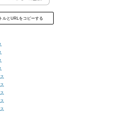
トルとURLをコピーする
ス
ス
ス
ス
ース
ース
ース
ース
ース