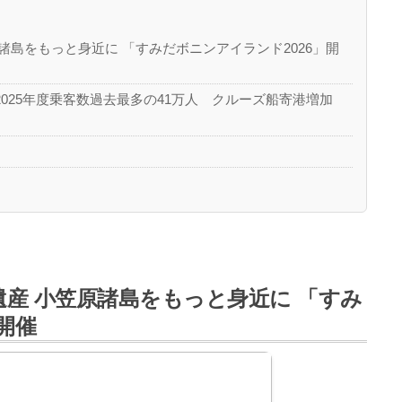
諸島をもっと身近に 「すみだボニンアイランド2026」開
025年度乗客数過去最多の41万人 クルーズ船寄港増加
産
産 小笠原諸島をもっと身近に 「すみ
開催