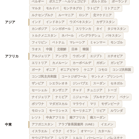
ベルギー
ボスニア・ヘルツェゴビナ
ポルトガル
ポーランド
マルタ
モルドバ
モンテネグロ
ラトビア
リトアニア
ルクセンブルク
ルーマニア
ロシア
北マケドニア
アジア
インド
インドネシア
ウズベキスタン
カザフスタン
カンボジア
シンガポール
スリランカ
タイ
タジキスタン
トルクメニスタン
ネパール
バングラデシュ
パキスタン
フィリピン
ベトナム
マレーシア
ミャンマー
モンゴル
ラオス
中国
北朝鮮
日本
韓国
アフリカ
アルジェリア
アンゴラ
ウガンダ
エジプト
エチオピア
エリトリア
カメルーン
カーボベルデ
ガボン
ガンビア
ガーナ
ギニア
ギニアビサウ
ケニア
コモロ
コンゴ共和国
コンゴ民主共和国
コートジボワール
サントメ・プリンシペ
ザンビア
シエラレオネ
ジンバブエ
スーダン
セネガル
セーシェル
タンザニア
チャド
チュニジア
トーゴ
ナイジェリア
ナミビア
ニジェール
ブルキナファソ
ベナン
ボツワナ
マダガスカル
マラウイ
マリ
モザンビーク
モロッコ
モーリシャス
モーリタニア
リビア
ルワンダ
レソト
中央アフリカ
南アフリカ
南スーダン
中東
アフガニスタン
アラブ首長国連邦（UAE）
イエメン
イスラエル
イラク
イラン
オマーン
カタール
サウジアラビア
シリア
トルコ
バーレーン
パレスチナ