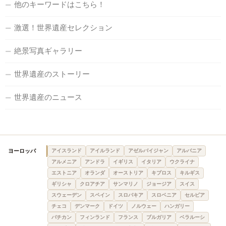
他のキーワードはこちら！
激選！世界遺産セレクション
絶景写真ギャラリー
世界遺産のストーリー
世界遺産のニュース
ヨーロッパ
アイスランド
アイルランド
アゼルバイジャン
アルバニア
アルメニア
アンドラ
イギリス
イタリア
ウクライナ
エストニア
オランダ
オーストリア
キプロス
キルギス
ギリシャ
クロアチア
サンマリノ
ジョージア
スイス
スウェーデン
スペイン
スロバキア
スロベニア
セルビア
チェコ
デンマーク
ドイツ
ノルウェー
ハンガリー
バチカン
フィンランド
フランス
ブルガリア
ベラルーシ