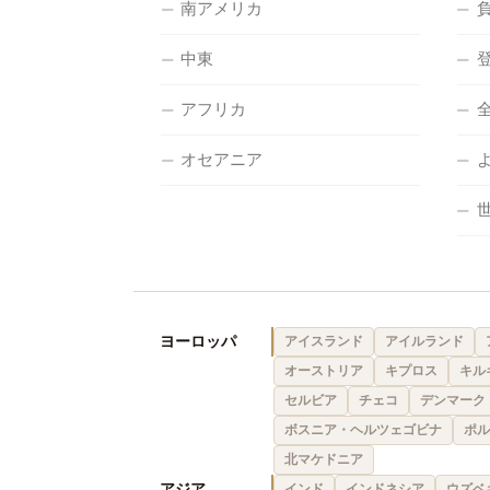
南アメリカ
中東
アフリカ
オセアニア
ヨーロッパ
アイスランド
アイルランド
オーストリア
キプロス
キル
セルビア
チェコ
デンマーク
ボスニア・ヘルツェゴビナ
ポル
北マケドニア
アジア
インド
インドネシア
ウズベ