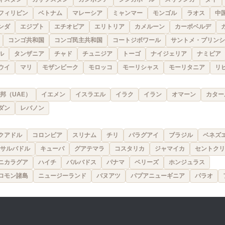
フィリピン
ベトナム
マレーシア
ミャンマー
モンゴル
ラオス
中
ンダ
エジプト
エチオピア
エリトリア
カメルーン
カーボベルデ
コンゴ共和国
コンゴ民主共和国
コートジボワール
サントメ・プリンシ
ル
タンザニア
チャド
チュニジア
トーゴ
ナイジェリア
ナミビア
ウイ
マリ
モザンビーク
モロッコ
モーリシャス
モーリタニア
リ
邦（UAE）
イエメン
イスラエル
イラク
イラン
オマーン
カター
ダン
レバノン
クアドル
コロンビア
スリナム
チリ
パラグアイ
ブラジル
ベネズ
サルバドル
キューバ
グアテマラ
コスタリカ
ジャマイカ
セントクリ
ニカラグア
ハイチ
バルバドス
パナマ
ベリーズ
ホンジュラス
ロモン諸島
ニュージーランド
バヌアツ
パプアニューギニア
パラオ