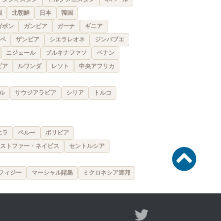
国
北朝鮮
日本
韓国
ガボン
ガンビア
ガーナ
ギニア
ペ
ザンビア
シエラレオネ
ジンバブエ
ニジェール
ブルキナファソ
ベナン
ビア
ルワンダ
レソト
中央アフリカ
ル
サウジアラビア
シリア
トルコ
エラ
ペルー
ボリビア
ストファー・ネイビス
セントルシア
フィジー
マーシャル諸島
ミクロネシア連邦