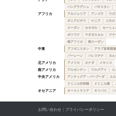
バングラデシュ
パキスタン
アフリカ
アルジェリア
アンゴラ
ウガ
ギニアビサウ
ケニア
コモロ
スーダン
セネガル
セーシェ
ボツワナ
マダガスカル
マラ
南アフリカ
南スーダン
中東
アフガニスタン
アラブ首長国連
バーレーン
パレスチナ
ヨル
北アメリカ
アメリカ
カナダ
メキシコ
南アメリカ
アルゼンチン
ウルグアイ
エ
中央アメリカ
アンティグア・バーブーダ
エル
ドミニカ共和国
ドミニカ国
オセアニア
オーストラリア
キリバス
ソ
お問い合わせ
｜
プライバシーポリシー