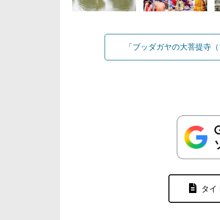
「ブッダガヤの大菩提寺（
タイ