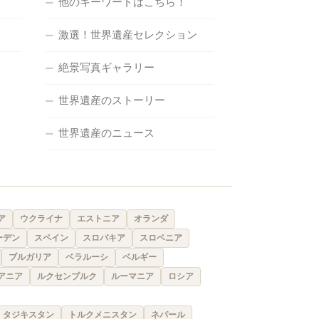
他のキーワードはこちら！
激選！世界遺産セレクション
絶景写真ギャラリー
世界遺産のストーリー
世界遺産のニュース
ア
ウクライナ
エストニア
オランダ
ーデン
スペイン
スロバキア
スロベニア
ブルガリア
ベラルーシ
ベルギー
アニア
ルクセンブルク
ルーマニア
ロシア
タジキスタン
トルクメニスタン
ネパール