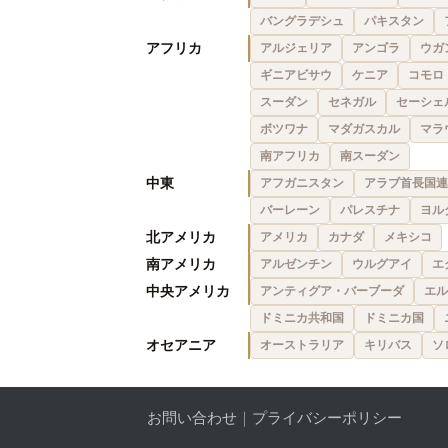
バングラデシュ
パキスタン
アフリカ
アルジェリア
アンゴラ
ウガ
ギニアビサウ
ケニア
コモロ
スーダン
セネガル
セーシェ
ボツワナ
マダガスカル
マラ
南アフリカ
南スーダン
中東
アフガニスタン
アラブ首長国連
バーレーン
パレスチナ
ヨル
北アメリカ
アメリカ
カナダ
メキシコ
南アメリカ
アルゼンチン
ウルグアイ
エ
中央アメリカ
アンティグア・バーブーダ
エル
ドミニカ共和国
ドミニカ国
オセアニア
オーストラリア
キリバス
ソ
お問い合わせ
｜
プライバシーポリシー