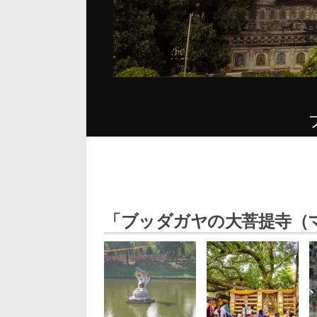
「ブッダガヤの大菩提寺（