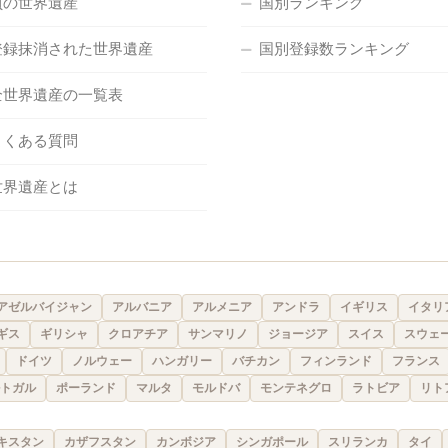
負の世界遺産
国別ランキング
登録抹消された世界遺産
国別登録数ランキング
全世界遺産の一覧表
よくある質問
世界遺産とは
アゼルバイジャン
アルバニア
アルメニア
アンドラ
イギリス
イタリ
ギス
ギリシャ
クロアチア
サンマリノ
ジョージア
スイス
スウェ
ドイツ
ノルウェー
ハンガリー
バチカン
フィンランド
フランス
トガル
ポーランド
マルタ
モルドバ
モンテネグロ
ラトビア
リト
キスタン
カザフスタン
カンボジア
シンガポール
スリランカ
タイ