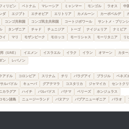
フィリピン
ベトナム
マレーシア
ミャンマー
モンゴル
ラオス
中
ンダ
エジプト
エチオピア
エリトリア
カメルーン
カーボベルデ
コンゴ共和国
コンゴ民主共和国
コートジボワール
サントメ・プリンシ
ル
タンザニア
チャド
チュニジア
トーゴ
ナイジェリア
ナミビア
ウイ
マリ
モザンビーク
モロッコ
モーリシャス
モーリタニア
リ
邦（UAE）
イエメン
イスラエル
イラク
イラン
オマーン
カター
ダン
レバノン
クアドル
コロンビア
スリナム
チリ
パラグアイ
ブラジル
ベネズ
サルバドル
キューバ
グアテマラ
コスタリカ
ジャマイカ
セントクリ
ニカラグア
ハイチ
バルバドス
パナマ
ベリーズ
ホンジュラス
ロモン諸島
ニュージーランド
バヌアツ
パプアニューギニア
パラオ