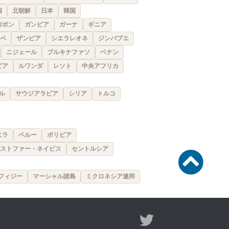
国
北朝鮮
日本
韓国
ガボン
ガンビア
ガーナ
ギニア
ペ
ザンビア
シエラレオネ
ジンバブエ
ニジェール
ブルキナファソ
ベナン
ビア
ルワンダ
レソト
中央アフリカ
ル
サウジアラビア
シリア
トルコ
エラ
ペルー
ボリビア
ストファー・ネイビス
セントルシア
フィジー
マーシャル諸島
ミクロネシア連邦