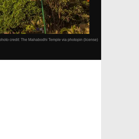
photo credit:
The Mahabodhi Temple
via
photopin
(license)
）