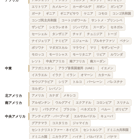
エリトリア
カメルーン
カーボベルデ
ガボン
ガンビア
ガーナ
ギニア
ギニアビサウ
ケニア
コモロ
コンゴ共和国
コンゴ民主共和国
コートジボワール
サントメ・プリンシペ
ザンビア
シエラレオネ
ジンバブエ
スーダン
セネガル
セーシェル
タンザニア
チャド
チュニジア
トーゴ
ナイジェリア
ナミビア
ニジェール
ブルキナファソ
ベナン
ボツワナ
マダガスカル
マラウイ
マリ
モザンビーク
モロッコ
モーリシャス
モーリタニア
リビア
ルワンダ
レソト
中央アフリカ
南アフリカ
南スーダン
中東
アフガニスタン
アラブ首長国連邦（UAE）
イエメン
イスラエル
イラク
イラン
オマーン
カタール
サウジアラビア
シリア
トルコ
バーレーン
パレスチナ
ヨルダン
レバノン
北アメリカ
アメリカ
カナダ
メキシコ
南アメリカ
アルゼンチン
ウルグアイ
エクアドル
コロンビア
スリナム
チリ
パラグアイ
ブラジル
ベネズエラ
ペルー
ボリビア
中央アメリカ
アンティグア・バーブーダ
エルサルバドル
キューバ
グアテマラ
コスタリカ
ジャマイカ
セントクリストファー・ネイビス
セントルシア
ドミニカ共和国
ドミニカ国
ニカラグア
ハイチ
バルバドス
パナマ