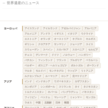
世界遺産のニュース
ヨーロッパ
アイスランド
アイルランド
アゼルバイジャン
アルバニア
アルメニア
アンドラ
イギリス
イタリア
ウクライナ
エストニア
オランダ
オーストリア
キプロス
キルギス
ギリシャ
クロアチア
サンマリノ
ジョージア
スイス
スウェーデン
スペイン
スロバキア
スロベニア
セルビア
チェコ
デンマーク
ドイツ
ノルウェー
ハンガリー
バチカン
フィンランド
フランス
ブルガリア
ベラルーシ
ベルギー
ボスニア・ヘルツェゴビナ
ポルトガル
ポーランド
マルタ
モルドバ
モンテネグロ
ラトビア
リトアニア
ルクセンブルク
ルーマニア
ロシア
北マケドニア
アジア
インド
インドネシア
ウズベキスタン
カザフスタン
カンボジア
シンガポール
スリランカ
タイ
タジキスタン
トルクメニスタン
ネパール
バングラデシュ
パキスタン
フィリピン
ベトナム
マレーシア
ミャンマー
モンゴル
ラオス
中国
北朝鮮
日本
韓国
アフリカ
アルジェリア
アンゴラ
ウガンダ
エジプト
エチオピア