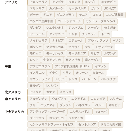
アフリカ
アルジェリア
アンゴラ
ウガンダ
エジプト
エチオピア
エリトリア
カメルーン
カーボベルデ
ガボン
ガンビア
ガーナ
ギニア
ギニアビサウ
ケニア
コモロ
コンゴ共和国
コンゴ民主共和国
コートジボワール
サントメ・プリンシペ
ザンビア
シエラレオネ
ジンバブエ
スーダン
セネガル
セーシェル
タンザニア
チャド
チュニジア
トーゴ
ナイジェリア
ナミビア
ニジェール
ブルキナファソ
ベナン
ボツワナ
マダガスカル
マラウイ
マリ
モザンビーク
モロッコ
モーリシャス
モーリタニア
リビア
ルワンダ
レソト
中央アフリカ
南アフリカ
南スーダン
中東
アフガニスタン
アラブ首長国連邦（UAE）
イエメン
イスラエル
イラク
イラン
オマーン
カタール
サウジアラビア
シリア
トルコ
バーレーン
パレスチナ
ヨルダン
レバノン
北アメリカ
アメリカ
カナダ
メキシコ
南アメリカ
アルゼンチン
ウルグアイ
エクアドル
コロンビア
スリナム
チリ
パラグアイ
ブラジル
ベネズエラ
ペルー
ボリビア
中央アメリカ
アンティグア・バーブーダ
エルサルバドル
キューバ
グアテマラ
コスタリカ
ジャマイカ
セントクリストファー・ネイビス
セントルシア
ドミニカ共和国
ドミニカ国
ニカラグア
ハイチ
バルバドス
パナマ