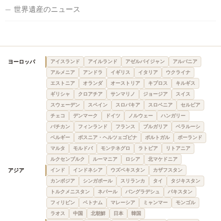
世界遺産のニュース
ヨーロッパ
アイスランド
アイルランド
アゼルバイジャン
アルバニア
アルメニア
アンドラ
イギリス
イタリア
ウクライナ
エストニア
オランダ
オーストリア
キプロス
キルギス
ギリシャ
クロアチア
サンマリノ
ジョージア
スイス
スウェーデン
スペイン
スロバキア
スロベニア
セルビア
チェコ
デンマーク
ドイツ
ノルウェー
ハンガリー
バチカン
フィンランド
フランス
ブルガリア
ベラルーシ
ベルギー
ボスニア・ヘルツェゴビナ
ポルトガル
ポーランド
マルタ
モルドバ
モンテネグロ
ラトビア
リトアニア
ルクセンブルク
ルーマニア
ロシア
北マケドニア
アジア
インド
インドネシア
ウズベキスタン
カザフスタン
カンボジア
シンガポール
スリランカ
タイ
タジキスタン
トルクメニスタン
ネパール
バングラデシュ
パキスタン
フィリピン
ベトナム
マレーシア
ミャンマー
モンゴル
ラオス
中国
北朝鮮
日本
韓国