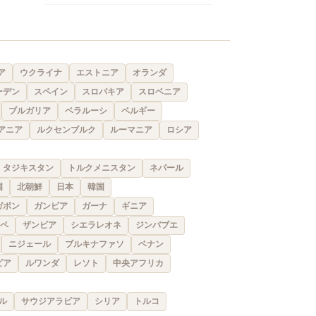
ア
ウクライナ
エストニア
オランダ
ーデン
スペイン
スロバキア
スロベニア
ブルガリア
ベラルーシ
ベルギー
アニア
ルクセンブルク
ルーマニア
ロシア
タジキスタン
トルクメニスタン
ネパール
国
北朝鮮
日本
韓国
ガボン
ガンビア
ガーナ
ギニア
ペ
ザンビア
シエラレオネ
ジンバブエ
ニジェール
ブルキナファソ
ベナン
ビア
ルワンダ
レソト
中央アフリカ
ル
サウジアラビア
シリア
トルコ