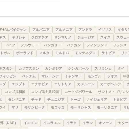
アゼルバイジャン
アルバニア
アルメニア
アンドラ
イギリス
イタリ
ギス
ギリシャ
クロアチア
サンマリノ
ジョージア
スイス
スウェ
ドイツ
ノルウェー
ハンガリー
バチカン
フィンランド
フランス
トガル
ポーランド
マルタ
モルドバ
モンテネグロ
ラトビア
リト
キスタン
カザフスタン
カンボジア
シンガポール
スリランカ
タイ
フィリピン
ベトナム
マレーシア
ミャンマー
モンゴル
ラオス
中
ンダ
エジプト
エチオピア
エリトリア
カメルーン
カーボベルデ
コンゴ共和国
コンゴ民主共和国
コートジボワール
サントメ・プリンシ
ル
タンザニア
チャド
チュニジア
トーゴ
ナイジェリア
ナミビア
ウイ
マリ
モザンビーク
モロッコ
モーリシャス
モーリタニア
リ
邦（UAE）
イエメン
イスラエル
イラク
イラン
オマーン
カター