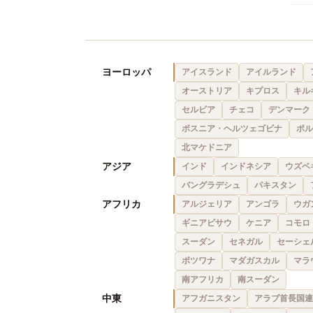
ヨーロッパ
アイスランド
アイルランド
オーストリア
キプロス
キル
セルビア
チェコ
デンマーク
ボスニア・ヘルツェゴビナ
ポル
北マケドニア
アジア
インド
インドネシア
ウズベ
バングラデシュ
パキスタン
アフリカ
アルジェリア
アンゴラ
ウガ
ギニアビサウ
ケニア
コモロ
スーダン
セネガル
セーシェ
ボツワナ
マダガスカル
マラ
南アフリカ
南スーダン
中東
アフガニスタン
アラブ首長国連