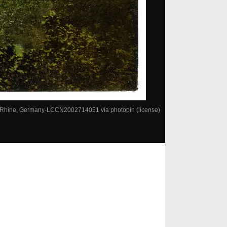
e Rhine, Germany-LCCN2002714051
via
photopin
(license)