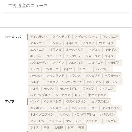
世界遺産のニュース
ヨーロッパ
アイスランド
アイルランド
アゼルバイジャン
アルバニア
アルメニア
アンドラ
イギリス
イタリア
ウクライナ
エストニア
オランダ
オーストリア
キプロス
キルギス
ギリシャ
クロアチア
サンマリノ
ジョージア
スイス
スウェーデン
スペイン
スロバキア
スロベニア
セルビア
チェコ
デンマーク
ドイツ
ノルウェー
ハンガリー
バチカン
フィンランド
フランス
ブルガリア
ベラルーシ
ベルギー
ボスニア・ヘルツェゴビナ
ポルトガル
ポーランド
マルタ
モルドバ
モンテネグロ
ラトビア
リトアニア
ルクセンブルク
ルーマニア
ロシア
北マケドニア
アジア
インド
インドネシア
ウズベキスタン
カザフスタン
カンボジア
シンガポール
スリランカ
タイ
タジキスタン
トルクメニスタン
ネパール
バングラデシュ
パキスタン
フィリピン
ベトナム
マレーシア
ミャンマー
モンゴル
ラオス
中国
北朝鮮
日本
韓国