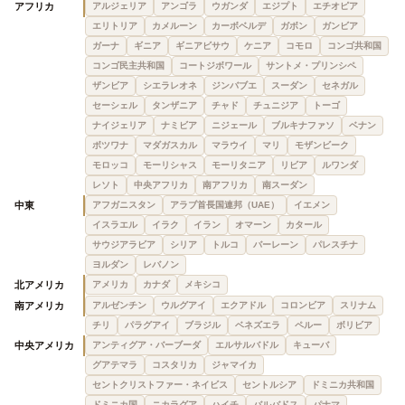
アフリカ
アルジェリア
アンゴラ
ウガンダ
エジプト
エチオピア
エリトリア
カメルーン
カーボベルデ
ガボン
ガンビア
ガーナ
ギニア
ギニアビサウ
ケニア
コモロ
コンゴ共和国
コンゴ民主共和国
コートジボワール
サントメ・プリンシペ
ザンビア
シエラレオネ
ジンバブエ
スーダン
セネガル
セーシェル
タンザニア
チャド
チュニジア
トーゴ
ナイジェリア
ナミビア
ニジェール
ブルキナファソ
ベナン
ボツワナ
マダガスカル
マラウイ
マリ
モザンビーク
モロッコ
モーリシャス
モーリタニア
リビア
ルワンダ
レソト
中央アフリカ
南アフリカ
南スーダン
中東
アフガニスタン
アラブ首長国連邦（UAE）
イエメン
イスラエル
イラク
イラン
オマーン
カタール
サウジアラビア
シリア
トルコ
バーレーン
パレスチナ
ヨルダン
レバノン
北アメリカ
アメリカ
カナダ
メキシコ
南アメリカ
アルゼンチン
ウルグアイ
エクアドル
コロンビア
スリナム
チリ
パラグアイ
ブラジル
ベネズエラ
ペルー
ボリビア
中央アメリカ
アンティグア・バーブーダ
エルサルバドル
キューバ
グアテマラ
コスタリカ
ジャマイカ
セントクリストファー・ネイビス
セントルシア
ドミニカ共和国
ドミニカ国
ニカラグア
ハイチ
バルバドス
パナマ