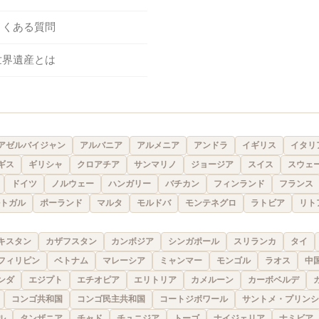
よくある質問
世界遺産とは
アゼルバイジャン
アルバニア
アルメニア
アンドラ
イギリス
イタリ
ギス
ギリシャ
クロアチア
サンマリノ
ジョージア
スイス
スウェ
ドイツ
ノルウェー
ハンガリー
バチカン
フィンランド
フランス
トガル
ポーランド
マルタ
モルドバ
モンテネグロ
ラトビア
リト
キスタン
カザフスタン
カンボジア
シンガポール
スリランカ
タイ
フィリピン
ベトナム
マレーシア
ミャンマー
モンゴル
ラオス
中
ンダ
エジプト
エチオピア
エリトリア
カメルーン
カーボベルデ
コンゴ共和国
コンゴ民主共和国
コートジボワール
サントメ・プリンシ
ル
タンザニア
チャド
チュニジア
トーゴ
ナイジェリア
ナミビア