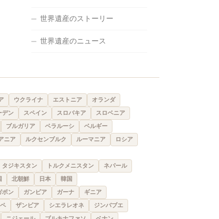
世界遺産のストーリー
世界遺産のニュース
ア
ウクライナ
エストニア
オランダ
ーデン
スペイン
スロバキア
スロベニア
ブルガリア
ベラルーシ
ベルギー
アニア
ルクセンブルク
ルーマニア
ロシア
タジキスタン
トルクメニスタン
ネパール
国
北朝鮮
日本
韓国
ガボン
ガンビア
ガーナ
ギニア
ペ
ザンビア
シエラレオネ
ジンバブエ
ニジェール
ブルキナファソ
ベナン