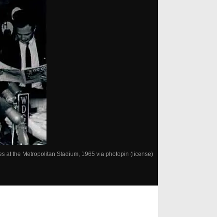
es at the Metropolitan Stadium, 1965
via
photopin
(license)