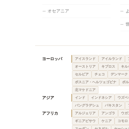
オセアニア
ヨーロッパ
アイスランド
アイルランド
オーストリア
キプロス
キル
セルビア
チェコ
デンマーク
ボスニア・ヘルツェゴビナ
ポル
北マケドニア
アジア
インド
インドネシア
ウズベ
バングラデシュ
パキスタン
アフリカ
アルジェリア
アンゴラ
ウガ
ギニアビサウ
ケニア
コモロ
スーダン
セネガル
セーシェ