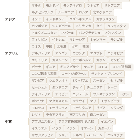
マルタ
モルドバ
モンテネグロ
ラトビア
リトアニア
ルクセンブルク
ルーマニア
ロシア
北マケドニア
アジア
インド
インドネシア
ウズベキスタン
カザフスタン
カンボジア
シンガポール
スリランカ
タイ
タジキスタン
トルクメニスタン
ネパール
バングラデシュ
パキスタン
フィリピン
ベトナム
マレーシア
ミャンマー
モンゴル
ラオス
中国
北朝鮮
日本
韓国
アフリカ
アルジェリア
アンゴラ
ウガンダ
エジプト
エチオピア
エリトリア
カメルーン
カーボベルデ
ガボン
ガンビア
ガーナ
ギニア
ギニアビサウ
ケニア
コモロ
コンゴ共和国
コンゴ民主共和国
コートジボワール
サントメ・プリンシペ
ザンビア
シエラレオネ
ジンバブエ
スーダン
セネガル
セーシェル
タンザニア
チャド
チュニジア
トーゴ
ナイジェリア
ナミビア
ニジェール
ブルキナファソ
ベナン
ボツワナ
マダガスカル
マラウイ
マリ
モザンビーク
モロッコ
モーリシャス
モーリタニア
リビア
ルワンダ
レソト
中央アフリカ
南アフリカ
南スーダン
中東
アフガニスタン
アラブ首長国連邦（UAE）
イエメン
イスラエル
イラク
イラン
オマーン
カタール
サウジアラビア
シリア
トルコ
バーレーン
パレスチナ