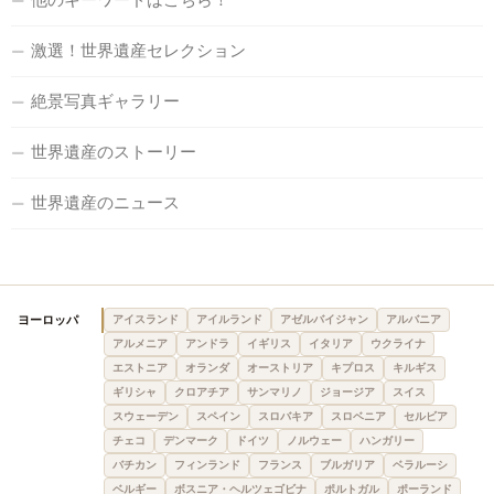
激選！世界遺産セレクション
絶景写真ギャラリー
世界遺産のストーリー
世界遺産のニュース
ヨーロッパ
アイスランド
アイルランド
アゼルバイジャン
アルバニア
アルメニア
アンドラ
イギリス
イタリア
ウクライナ
エストニア
オランダ
オーストリア
キプロス
キルギス
ギリシャ
クロアチア
サンマリノ
ジョージア
スイス
スウェーデン
スペイン
スロバキア
スロベニア
セルビア
チェコ
デンマーク
ドイツ
ノルウェー
ハンガリー
バチカン
フィンランド
フランス
ブルガリア
ベラルーシ
ベルギー
ボスニア・ヘルツェゴビナ
ポルトガル
ポーランド