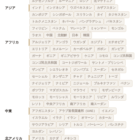
ルクセンブルク
ルーマニア
ロシア
北マケドニア
アジア
インド
インドネシア
ウズベキスタン
カザフスタン
カンボジア
シンガポール
スリランカ
タイ
タジキスタン
トルクメニスタン
ネパール
バングラデシュ
パキスタン
フィリピン
ベトナム
マレーシア
ミャンマー
モンゴル
ラオス
中国
北朝鮮
日本
韓国
アフリカ
アルジェリア
アンゴラ
ウガンダ
エジプト
エチオピア
エリトリア
カメルーン
カーボベルデ
ガボン
ガンビア
ガーナ
ギニア
ギニアビサウ
ケニア
コモロ
コンゴ共和国
コンゴ民主共和国
コートジボワール
サントメ・プリンシペ
ザンビア
シエラレオネ
ジンバブエ
スーダン
セネガル
セーシェル
タンザニア
チャド
チュニジア
トーゴ
ナイジェリア
ナミビア
ニジェール
ブルキナファソ
ベナン
ボツワナ
マダガスカル
マラウイ
マリ
モザンビーク
モロッコ
モーリシャス
モーリタニア
リビア
ルワンダ
レソト
中央アフリカ
南アフリカ
南スーダン
中東
アフガニスタン
アラブ首長国連邦（UAE）
イエメン
イスラエル
イラク
イラン
オマーン
カタール
サウジアラビア
シリア
トルコ
バーレーン
パレスチナ
ヨルダン
レバノン
北アメリカ
アメリカ
カナダ
メキシコ