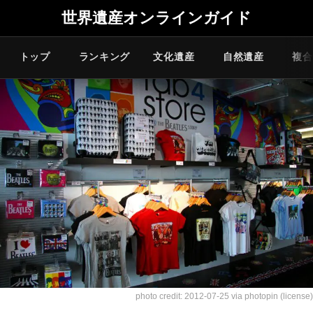
世界遺産オンラインガイド
トップ
ランキング
文化遺産
自然遺産
複合
photo credit:
2012-07-25
via
photopin
(license)