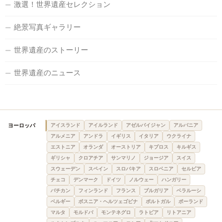
激選！世界遺産セレクション
絶景写真ギャラリー
世界遺産のストーリー
世界遺産のニュース
ヨーロッパ
アイスランド
アイルランド
アゼルバイジャン
アルバニア
アルメニア
アンドラ
イギリス
イタリア
ウクライナ
エストニア
オランダ
オーストリア
キプロス
キルギス
ギリシャ
クロアチア
サンマリノ
ジョージア
スイス
スウェーデン
スペイン
スロバキア
スロベニア
セルビア
チェコ
デンマーク
ドイツ
ノルウェー
ハンガリー
バチカン
フィンランド
フランス
ブルガリア
ベラルーシ
ベルギー
ボスニア・ヘルツェゴビナ
ポルトガル
ポーランド
マルタ
モルドバ
モンテネグロ
ラトビア
リトアニア