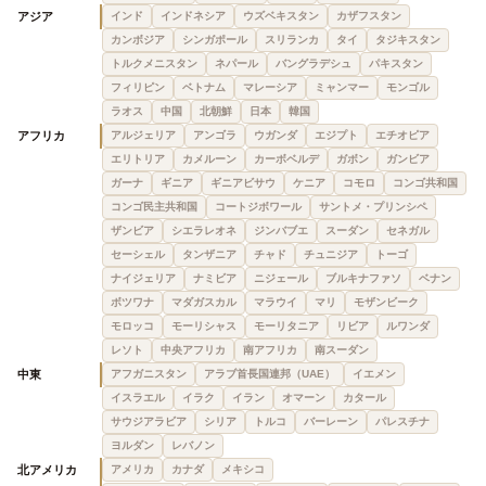
アジア
インド
インドネシア
ウズベキスタン
カザフスタン
カンボジア
シンガポール
スリランカ
タイ
タジキスタン
トルクメニスタン
ネパール
バングラデシュ
パキスタン
フィリピン
ベトナム
マレーシア
ミャンマー
モンゴル
ラオス
中国
北朝鮮
日本
韓国
アフリカ
アルジェリア
アンゴラ
ウガンダ
エジプト
エチオピア
エリトリア
カメルーン
カーボベルデ
ガボン
ガンビア
ガーナ
ギニア
ギニアビサウ
ケニア
コモロ
コンゴ共和国
コンゴ民主共和国
コートジボワール
サントメ・プリンシペ
ザンビア
シエラレオネ
ジンバブエ
スーダン
セネガル
セーシェル
タンザニア
チャド
チュニジア
トーゴ
ナイジェリア
ナミビア
ニジェール
ブルキナファソ
ベナン
ボツワナ
マダガスカル
マラウイ
マリ
モザンビーク
モロッコ
モーリシャス
モーリタニア
リビア
ルワンダ
レソト
中央アフリカ
南アフリカ
南スーダン
中東
アフガニスタン
アラブ首長国連邦（UAE）
イエメン
イスラエル
イラク
イラン
オマーン
カタール
サウジアラビア
シリア
トルコ
バーレーン
パレスチナ
ヨルダン
レバノン
北アメリカ
アメリカ
カナダ
メキシコ