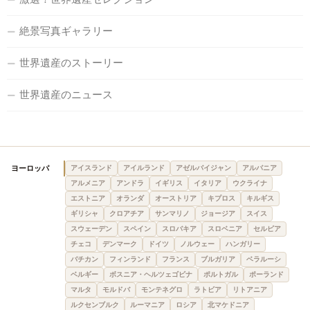
絶景写真ギャラリー
世界遺産のストーリー
世界遺産のニュース
ヨーロッパ
アイスランド
アイルランド
アゼルバイジャン
アルバニア
アルメニア
アンドラ
イギリス
イタリア
ウクライナ
エストニア
オランダ
オーストリア
キプロス
キルギス
ギリシャ
クロアチア
サンマリノ
ジョージア
スイス
スウェーデン
スペイン
スロバキア
スロベニア
セルビア
チェコ
デンマーク
ドイツ
ノルウェー
ハンガリー
バチカン
フィンランド
フランス
ブルガリア
ベラルーシ
ベルギー
ボスニア・ヘルツェゴビナ
ポルトガル
ポーランド
マルタ
モルドバ
モンテネグロ
ラトビア
リトアニア
ルクセンブルク
ルーマニア
ロシア
北マケドニア