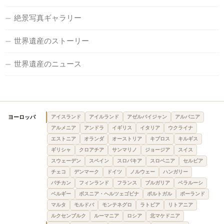
絶景写真ギャラリー
世界遺産のストーリー
世界遺産のニュース
ヨーロッパ
アイスランド
アイルランド
アゼルバイジャン
アルバニア
アルメニア
アンドラ
イギリス
イタリア
ウクライナ
エストニア
オランダ
オーストリア
キプロス
キルギス
ギリシャ
クロアチア
サンマリノ
ジョージア
スイス
スウェーデン
スペイン
スロバキア
スロベニア
セルビア
チェコ
デンマーク
ドイツ
ノルウェー
ハンガリー
バチカン
フィンランド
フランス
ブルガリア
ベラルーシ
ベルギー
ボスニア・ヘルツェゴビナ
ポルトガル
ポーランド
マルタ
モルドバ
モンテネグロ
ラトビア
リトアニア
ルクセンブルク
ルーマニア
ロシア
北マケドニア