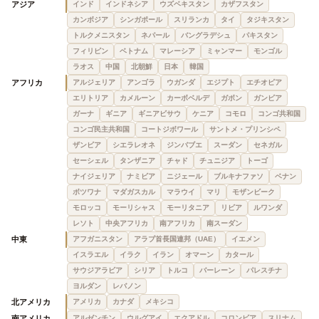
アジア
インド
インドネシア
ウズベキスタン
カザフスタン
カンボジア
シンガポール
スリランカ
タイ
タジキスタン
トルクメニスタン
ネパール
バングラデシュ
パキスタン
フィリピン
ベトナム
マレーシア
ミャンマー
モンゴル
ラオス
中国
北朝鮮
日本
韓国
アフリカ
アルジェリア
アンゴラ
ウガンダ
エジプト
エチオピア
エリトリア
カメルーン
カーボベルデ
ガボン
ガンビア
ガーナ
ギニア
ギニアビサウ
ケニア
コモロ
コンゴ共和国
コンゴ民主共和国
コートジボワール
サントメ・プリンシペ
ザンビア
シエラレオネ
ジンバブエ
スーダン
セネガル
セーシェル
タンザニア
チャド
チュニジア
トーゴ
ナイジェリア
ナミビア
ニジェール
ブルキナファソ
ベナン
ボツワナ
マダガスカル
マラウイ
マリ
モザンビーク
モロッコ
モーリシャス
モーリタニア
リビア
ルワンダ
レソト
中央アフリカ
南アフリカ
南スーダン
中東
アフガニスタン
アラブ首長国連邦（UAE）
イエメン
イスラエル
イラク
イラン
オマーン
カタール
サウジアラビア
シリア
トルコ
バーレーン
パレスチナ
ヨルダン
レバノン
北アメリカ
アメリカ
カナダ
メキシコ
南アメリカ
アルゼンチン
ウルグアイ
エクアドル
コロンビア
スリナム