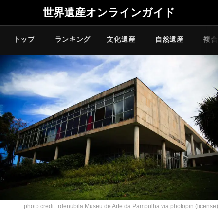
世界遺産オンラインガイド
トップ
ランキング
文化遺産
自然遺産
複合
photo credit: rdenubila
Museu de Arte da Pampulha
via
photopin
(license)