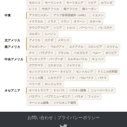
モロッコ
モーリシャス
モーリタニア
リビア
ルワンダ
レソト
中央アフリカ
南アフリカ
南スーダン
中東
アフガニスタン
アラブ首長国連邦（UAE）
イエメン
イスラエル
イラク
イラン
オマーン
カタール
サウジアラビア
シリア
トルコ
バーレーン
パレスチナ
ヨルダン
レバノン
北アメリカ
アメリカ
カナダ
メキシコ
南アメリカ
アルゼンチン
ウルグアイ
エクアドル
コロンビア
スリナム
チリ
パラグアイ
ブラジル
ベネズエラ
ペルー
ボリビア
中央アメリカ
アンティグア・バーブーダ
エルサルバドル
キューバ
グアテマラ
コスタリカ
ジャマイカ
セントクリストファー・ネイビス
セントルシア
ドミニカ共和国
ドミニカ国
ニカラグア
ハイチ
バルバドス
パナマ
ベリーズ
ホンジュラス
オセアニア
オーストラリア
キリバス
ソロモン諸島
ニュージーランド
バヌアツ
パプアニューギニア
パラオ
フィジー
マーシャル諸島
ミクロネシア連邦
お問い合わせ
｜
プライバシーポリシー