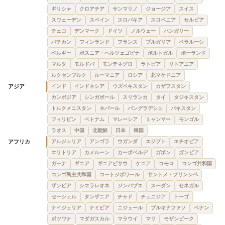
ギリシャ
クロアチア
サンマリノ
ジョージア
スイス
スウェーデン
スペイン
スロバキア
スロベニア
セルビア
チェコ
デンマーク
ドイツ
ノルウェー
ハンガリー
バチカン
フィンランド
フランス
ブルガリア
ベラルーシ
ベルギー
ボスニア・ヘルツェゴビナ
ポルトガル
ポーランド
マルタ
モルドバ
モンテネグロ
ラトビア
リトアニア
ルクセンブルク
ルーマニア
ロシア
北マケドニア
アジア
インド
インドネシア
ウズベキスタン
カザフスタン
カンボジア
シンガポール
スリランカ
タイ
タジキスタン
トルクメニスタン
ネパール
バングラデシュ
パキスタン
フィリピン
ベトナム
マレーシア
ミャンマー
モンゴル
ラオス
中国
北朝鮮
日本
韓国
アフリカ
アルジェリア
アンゴラ
ウガンダ
エジプト
エチオピア
エリトリア
カメルーン
カーボベルデ
ガボン
ガンビア
ガーナ
ギニア
ギニアビサウ
ケニア
コモロ
コンゴ共和国
コンゴ民主共和国
コートジボワール
サントメ・プリンシペ
ザンビア
シエラレオネ
ジンバブエ
スーダン
セネガル
セーシェル
タンザニア
チャド
チュニジア
トーゴ
ナイジェリア
ナミビア
ニジェール
ブルキナファソ
ベナン
ボツワナ
マダガスカル
マラウイ
マリ
モザンビーク