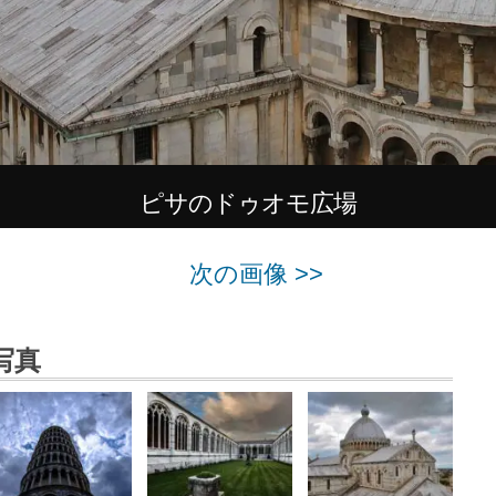
ピサのドゥオモ広場
次の画像 >>
写真