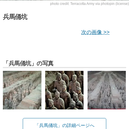
photo credit:
Terracotta Army
via
photopin
(license)
兵馬俑坑
次の画像 >>
「兵馬俑坑」の写真
「兵馬俑坑」の詳細ページへ