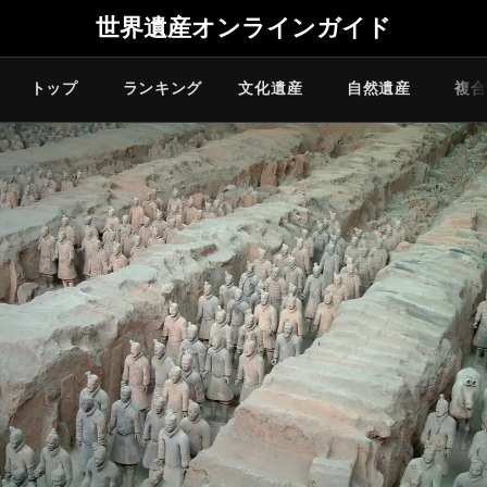
世界遺産オンラインガイド
トップ
ランキング
文化遺産
自然遺産
複合