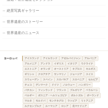
絶景写真ギャラリー
世界遺産のストーリー
世界遺産のニュース
ヨーロッパ
アイスランド
アイルランド
アゼルバイジャン
アルバニア
アルメニア
アンドラ
イギリス
イタリア
ウクライナ
エストニア
オランダ
オーストリア
キプロス
キルギス
ギリシャ
クロアチア
サンマリノ
ジョージア
スイス
スウェーデン
スペイン
スロバキア
スロベニア
セルビア
チェコ
デンマーク
ドイツ
ノルウェー
ハンガリー
バチカン
フィンランド
フランス
ブルガリア
ベラルーシ
ベルギー
ボスニア・ヘルツェゴビナ
ポルトガル
ポーランド
マルタ
モルドバ
モンテネグロ
ラトビア
リトアニア
ルクセンブルク
ルーマニア
ロシア
北マケドニア