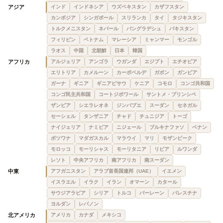
アジア
インド
インドネシア
ウズベキスタン
カザフスタン
カンボジア
シンガポール
スリランカ
タイ
タジキスタン
トルクメニスタン
ネパール
バングラデシュ
パキスタン
フィリピン
ベトナム
マレーシア
ミャンマー
モンゴル
ラオス
中国
北朝鮮
日本
韓国
アフリカ
アルジェリア
アンゴラ
ウガンダ
エジプト
エチオピア
エリトリア
カメルーン
カーボベルデ
ガボン
ガンビア
ガーナ
ギニア
ギニアビサウ
ケニア
コモロ
コンゴ共和国
コンゴ民主共和国
コートジボワール
サントメ・プリンシペ
ザンビア
シエラレオネ
ジンバブエ
スーダン
セネガル
セーシェル
タンザニア
チャド
チュニジア
トーゴ
ナイジェリア
ナミビア
ニジェール
ブルキナファソ
ベナン
ボツワナ
マダガスカル
マラウイ
マリ
モザンビーク
モロッコ
モーリシャス
モーリタニア
リビア
ルワンダ
レソト
中央アフリカ
南アフリカ
南スーダン
中東
アフガニスタン
アラブ首長国連邦（UAE）
イエメン
イスラエル
イラク
イラン
オマーン
カタール
サウジアラビア
シリア
トルコ
バーレーン
パレスチナ
ヨルダン
レバノン
北アメリカ
アメリカ
カナダ
メキシコ