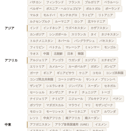
バチカン
フィンランド
フランス
ブルガリア
ベラルーシ
ベルギー
ボスニア・ヘルツェゴビナ
ポルトガル
ポーランド
マルタ
モルドバ
モンテネグロ
ラトビア
リトアニア
ルクセンブルク
ルーマニア
ロシア
北マケドニア
アジア
インド
インドネシア
ウズベキスタン
カザフスタン
カンボジア
シンガポール
スリランカ
タイ
タジキスタン
トルクメニスタン
ネパール
バングラデシュ
パキスタン
フィリピン
ベトナム
マレーシア
ミャンマー
モンゴル
ラオス
中国
北朝鮮
日本
韓国
アフリカ
アルジェリア
アンゴラ
ウガンダ
エジプト
エチオピア
エリトリア
カメルーン
カーボベルデ
ガボン
ガンビア
ガーナ
ギニア
ギニアビサウ
ケニア
コモロ
コンゴ共和国
コンゴ民主共和国
コートジボワール
サントメ・プリンシペ
ザンビア
シエラレオネ
ジンバブエ
スーダン
セネガル
セーシェル
タンザニア
チャド
チュニジア
トーゴ
ナイジェリア
ナミビア
ニジェール
ブルキナファソ
ベナン
ボツワナ
マダガスカル
マラウイ
マリ
モザンビーク
モロッコ
モーリシャス
モーリタニア
リビア
ルワンダ
レソト
中央アフリカ
南アフリカ
南スーダン
中東
アフガニスタン
アラブ首長国連邦（UAE）
イエメン
イスラエル
イラク
イラン
オマーン
カタール