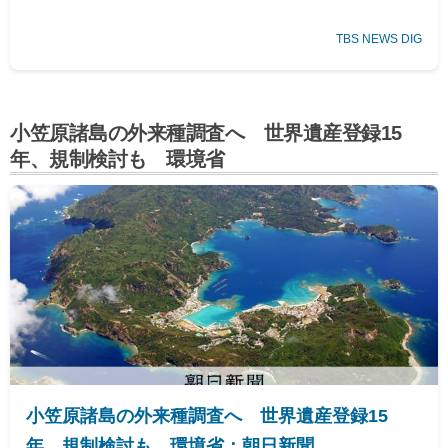
大歓声の中、姿を見せられました」
現地時間23日正午ごろ、両
TBS NEWS DIG
陛下は国王夫妻とともに、ブリュ…
小笠原諸島の外来種調査へ 世界遺産登録15
年、規制検討も 環境省
小笠原諸島の外来種調査へ 世界遺産登録15
年、規制検討も 環境省：朝日新聞