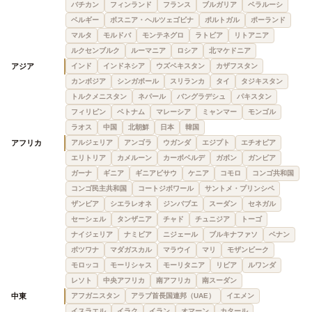
バチカン
フィンランド
フランス
ブルガリア
ベラルーシ
ベルギー
ボスニア・ヘルツェゴビナ
ポルトガル
ポーランド
マルタ
モルドバ
モンテネグロ
ラトビア
リトアニア
ルクセンブルク
ルーマニア
ロシア
北マケドニア
アジア
インド
インドネシア
ウズベキスタン
カザフスタン
カンボジア
シンガポール
スリランカ
タイ
タジキスタン
トルクメニスタン
ネパール
バングラデシュ
パキスタン
フィリピン
ベトナム
マレーシア
ミャンマー
モンゴル
ラオス
中国
北朝鮮
日本
韓国
アフリカ
アルジェリア
アンゴラ
ウガンダ
エジプト
エチオピア
エリトリア
カメルーン
カーボベルデ
ガボン
ガンビア
ガーナ
ギニア
ギニアビサウ
ケニア
コモロ
コンゴ共和国
コンゴ民主共和国
コートジボワール
サントメ・プリンシペ
ザンビア
シエラレオネ
ジンバブエ
スーダン
セネガル
セーシェル
タンザニア
チャド
チュニジア
トーゴ
ナイジェリア
ナミビア
ニジェール
ブルキナファソ
ベナン
ボツワナ
マダガスカル
マラウイ
マリ
モザンビーク
モロッコ
モーリシャス
モーリタニア
リビア
ルワンダ
レソト
中央アフリカ
南アフリカ
南スーダン
中東
アフガニスタン
アラブ首長国連邦（UAE）
イエメン
イスラエル
イラク
イラン
オマーン
カタール