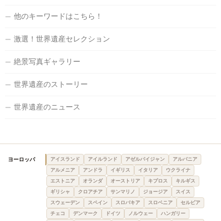
他のキーワードはこちら！
激選！世界遺産セレクション
絶景写真ギャラリー
世界遺産のストーリー
世界遺産のニュース
ヨーロッパ
アイスランド
アイルランド
アゼルバイジャン
アルバニア
アルメニア
アンドラ
イギリス
イタリア
ウクライナ
エストニア
オランダ
オーストリア
キプロス
キルギス
ギリシャ
クロアチア
サンマリノ
ジョージア
スイス
スウェーデン
スペイン
スロバキア
スロベニア
セルビア
チェコ
デンマーク
ドイツ
ノルウェー
ハンガリー