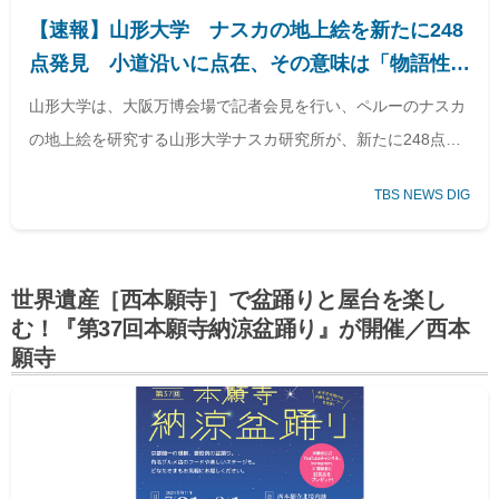
【速報】山形大学 ナスカの地上絵を新たに248
点発見 小道沿いに点在、その意味は「物語性」
や「メッセージ性」か | TBS NEWS DIG (1ペー
山形大学は、大阪万博会場で記者会見を行い、ペルーのナスカ
ジ)
の地上絵を研究する山形大学ナスカ研究所が、新たに248点の
地上絵を発見したと発表した。きょうは去年とおととしの調査
TBS NEWS DIG
の結果を発表した。今回発見され… (1ページ)
世界遺産［西本願寺］で盆踊りと屋台を楽し
む！『第37回本願寺納涼盆踊り』が開催／西本
願寺