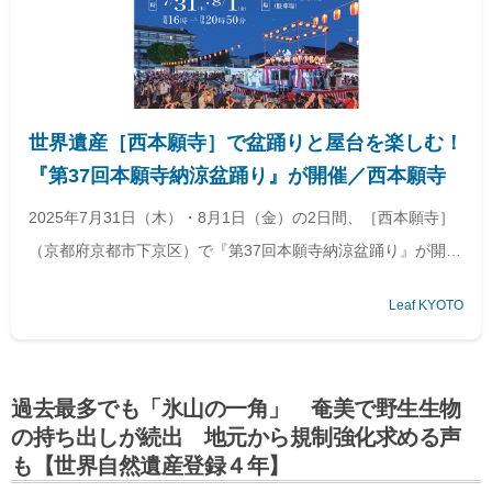
世界遺産［西本願寺］で盆踊りと屋台を楽しむ！
『第37回本願寺納涼盆踊り』が開催／西本願寺
2025年7月31日（木）・8月1日（金）の2日間、［西本願寺］
（京都府京都市下京区）で『第37回本願寺納涼盆踊り』が開催
される。
Leaf KYOTO
過去最多でも「氷山の一角」 奄美で野生生物
の持ち出しが続出 地元から規制強化求める声
も【世界自然遺産登録４年】