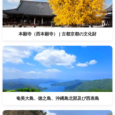
本願寺（西本願寺） | 古都京都の文化財
奄美大島、徳之島、沖縄島北部及び西表島