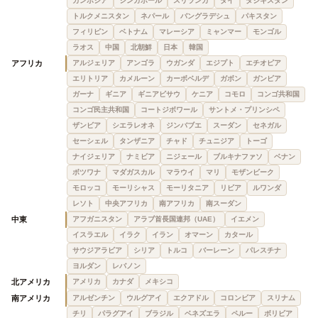
カンボジア
シンガポール
スリランカ
タイ
タジキスタン
トルクメニスタン
ネパール
バングラデシュ
パキスタン
フィリピン
ベトナム
マレーシア
ミャンマー
モンゴル
ラオス
中国
北朝鮮
日本
韓国
アフリカ
アルジェリア
アンゴラ
ウガンダ
エジプト
エチオピア
エリトリア
カメルーン
カーボベルデ
ガボン
ガンビア
ガーナ
ギニア
ギニアビサウ
ケニア
コモロ
コンゴ共和国
コンゴ民主共和国
コートジボワール
サントメ・プリンシペ
ザンビア
シエラレオネ
ジンバブエ
スーダン
セネガル
セーシェル
タンザニア
チャド
チュニジア
トーゴ
ナイジェリア
ナミビア
ニジェール
ブルキナファソ
ベナン
ボツワナ
マダガスカル
マラウイ
マリ
モザンビーク
モロッコ
モーリシャス
モーリタニア
リビア
ルワンダ
レソト
中央アフリカ
南アフリカ
南スーダン
中東
アフガニスタン
アラブ首長国連邦（UAE）
イエメン
イスラエル
イラク
イラン
オマーン
カタール
サウジアラビア
シリア
トルコ
バーレーン
パレスチナ
ヨルダン
レバノン
北アメリカ
アメリカ
カナダ
メキシコ
南アメリカ
アルゼンチン
ウルグアイ
エクアドル
コロンビア
スリナム
チリ
パラグアイ
ブラジル
ベネズエラ
ペルー
ボリビア