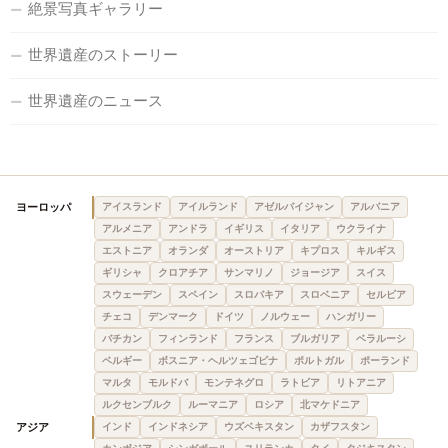
絶景写真ギャラリー
世界遺産のストーリー
世界遺産のニュース
ヨーロッパ
アイスランド
アイルランド
アゼルバイジャン
アルバニア
アルメニア
アンドラ
イギリス
イタリア
ウクライナ
エストニア
オランダ
オーストリア
キプロス
キルギス
ギリシャ
クロアチア
サンマリノ
ジョージア
スイス
スウェーデン
スペイン
スロバキア
スロベニア
セルビア
チェコ
デンマーク
ドイツ
ノルウェー
ハンガリー
バチカン
フィンランド
フランス
ブルガリア
ベラルーシ
ベルギー
ボスニア・ヘルツェゴビナ
ポルトガル
ポーランド
マルタ
モルドバ
モンテネグロ
ラトビア
リトアニア
ルクセンブルク
ルーマニア
ロシア
北マケドニア
アジア
インド
インドネシア
ウズベキスタン
カザフスタン