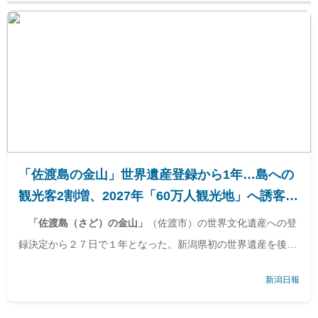
「佐渡島の金山」世界遺産登録から1年…島への
観光客2割増、2027年「60万人観光地」へ誘客促
進 | 新潟日報
「佐渡島（さど）の金山」
（佐渡市）の世界文化遺産への登
録決定から２７日で１年となった。新潟県初の世界遺産を後世
につなげるため、地元では保全・活用への取り組みが続く。一
新潟日報
方、国内外からの観光客は２割程度の伸びで、佐渡市は２０２
７年に「６...