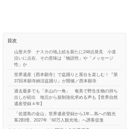
目次
山形大学 ナスカの地上絵を新たに248点発見 小道
沿いに点在、その意味は「物語性」や「メッセージ
性」か
世界遺産［西本願寺］で盆踊りと屋台を楽しむ！『第
37回本願寺納涼盆踊り』が開催／西本願寺
過去最多でも「氷山の一角」 奄美で野生生物の持ち
出しが続出 地元から規制強化求める声も【世界自然
遺産登録４年】
「佐渡島の金山」世界遺産登録から1年…島への観光
客2割増、2027年「60万人観光地」へ誘客促進