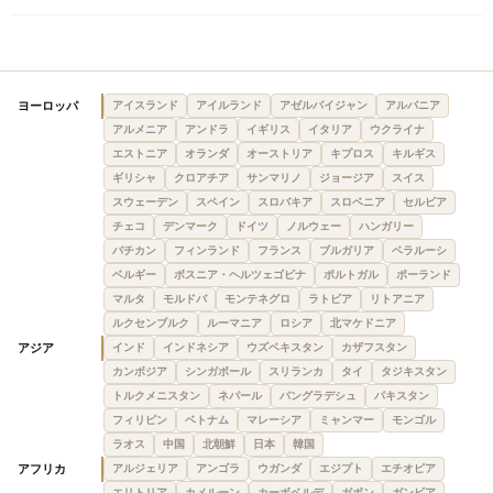
ヨーロッパ
アイスランド
アイルランド
アゼルバイジャン
アルバニア
アルメニア
アンドラ
イギリス
イタリア
ウクライナ
エストニア
オランダ
オーストリア
キプロス
キルギス
ギリシャ
クロアチア
サンマリノ
ジョージア
スイス
スウェーデン
スペイン
スロバキア
スロベニア
セルビア
チェコ
デンマーク
ドイツ
ノルウェー
ハンガリー
バチカン
フィンランド
フランス
ブルガリア
ベラルーシ
ベルギー
ボスニア・ヘルツェゴビナ
ポルトガル
ポーランド
マルタ
モルドバ
モンテネグロ
ラトビア
リトアニア
ルクセンブルク
ルーマニア
ロシア
北マケドニア
アジア
インド
インドネシア
ウズベキスタン
カザフスタン
カンボジア
シンガポール
スリランカ
タイ
タジキスタン
トルクメニスタン
ネパール
バングラデシュ
パキスタン
フィリピン
ベトナム
マレーシア
ミャンマー
モンゴル
ラオス
中国
北朝鮮
日本
韓国
アフリカ
アルジェリア
アンゴラ
ウガンダ
エジプト
エチオピア
エリトリア
カメルーン
カーボベルデ
ガボン
ガンビア