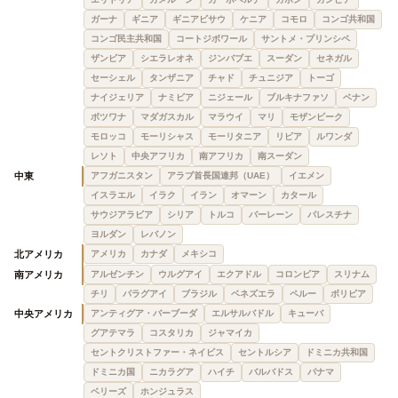
ガーナ
ギニア
ギニアビサウ
ケニア
コモロ
コンゴ共和国
コンゴ民主共和国
コートジボワール
サントメ・プリンシペ
ザンビア
シエラレオネ
ジンバブエ
スーダン
セネガル
セーシェル
タンザニア
チャド
チュニジア
トーゴ
ナイジェリア
ナミビア
ニジェール
ブルキナファソ
ベナン
ボツワナ
マダガスカル
マラウイ
マリ
モザンビーク
モロッコ
モーリシャス
モーリタニア
リビア
ルワンダ
レソト
中央アフリカ
南アフリカ
南スーダン
中東
アフガニスタン
アラブ首長国連邦（UAE）
イエメン
イスラエル
イラク
イラン
オマーン
カタール
サウジアラビア
シリア
トルコ
バーレーン
パレスチナ
ヨルダン
レバノン
北アメリカ
アメリカ
カナダ
メキシコ
南アメリカ
アルゼンチン
ウルグアイ
エクアドル
コロンビア
スリナム
チリ
パラグアイ
ブラジル
ベネズエラ
ペルー
ボリビア
中央アメリカ
アンティグア・バーブーダ
エルサルバドル
キューバ
グアテマラ
コスタリカ
ジャマイカ
セントクリストファー・ネイビス
セントルシア
ドミニカ共和国
ドミニカ国
ニカラグア
ハイチ
バルバドス
パナマ
ベリーズ
ホンジュラス