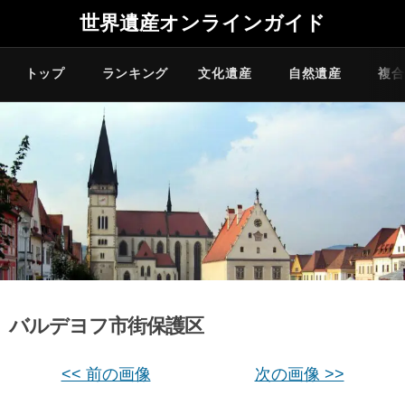
世界遺産オンラインガイド
トップ
ランキング
文化遺産
自然遺産
複合
バルデヨフ市街保護区
<< 前の画像
次の画像 >>