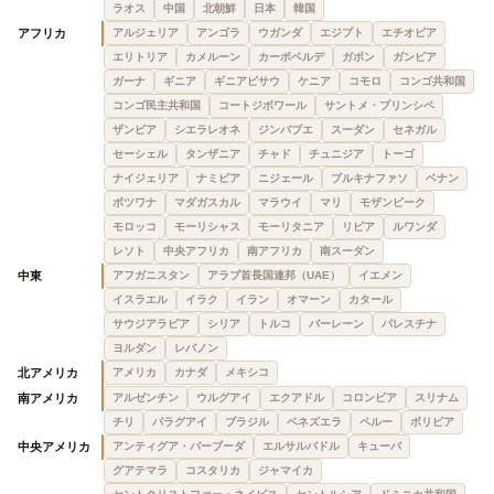
ラオス
中国
北朝鮮
日本
韓国
アフリカ
アルジェリア
アンゴラ
ウガンダ
エジプト
エチオピア
エリトリア
カメルーン
カーボベルデ
ガボン
ガンビア
ガーナ
ギニア
ギニアビサウ
ケニア
コモロ
コンゴ共和国
コンゴ民主共和国
コートジボワール
サントメ・プリンシペ
ザンビア
シエラレオネ
ジンバブエ
スーダン
セネガル
セーシェル
タンザニア
チャド
チュニジア
トーゴ
ナイジェリア
ナミビア
ニジェール
ブルキナファソ
ベナン
ボツワナ
マダガスカル
マラウイ
マリ
モザンビーク
モロッコ
モーリシャス
モーリタニア
リビア
ルワンダ
レソト
中央アフリカ
南アフリカ
南スーダン
中東
アフガニスタン
アラブ首長国連邦（UAE）
イエメン
イスラエル
イラク
イラン
オマーン
カタール
サウジアラビア
シリア
トルコ
バーレーン
パレスチナ
ヨルダン
レバノン
北アメリカ
アメリカ
カナダ
メキシコ
南アメリカ
アルゼンチン
ウルグアイ
エクアドル
コロンビア
スリナム
チリ
パラグアイ
ブラジル
ベネズエラ
ペルー
ボリビア
中央アメリカ
アンティグア・バーブーダ
エルサルバドル
キューバ
グアテマラ
コスタリカ
ジャマイカ