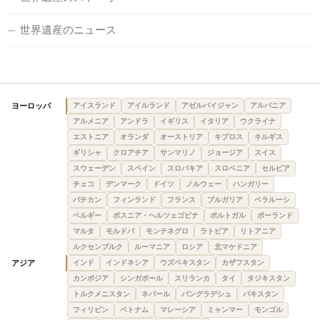
世界遺産のニュース
ヨーロッパ
アイスランド
アイルランド
アゼルバイジャン
アルバニア
アルメニア
アンドラ
イギリス
イタリア
ウクライナ
エストニア
オランダ
オーストリア
キプロス
キルギス
ギリシャ
クロアチア
サンマリノ
ジョージア
スイス
スウェーデン
スペイン
スロバキア
スロベニア
セルビア
チェコ
デンマーク
ドイツ
ノルウェー
ハンガリー
バチカン
フィンランド
フランス
ブルガリア
ベラルーシ
ベルギー
ボスニア・ヘルツェゴビナ
ポルトガル
ポーランド
マルタ
モルドバ
モンテネグロ
ラトビア
リトアニア
ルクセンブルク
ルーマニア
ロシア
北マケドニア
アジア
インド
インドネシア
ウズベキスタン
カザフスタン
カンボジア
シンガポール
スリランカ
タイ
タジキスタン
トルクメニスタン
ネパール
バングラデシュ
パキスタン
フィリピン
ベトナム
マレーシア
ミャンマー
モンゴル