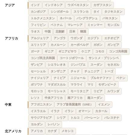
アジア
インド
インドネシア
ウズベキスタン
カザフスタン
カンボジア
シンガポール
スリランカ
タイ
タジキスタン
トルクメニスタン
ネパール
バングラデシュ
パキスタン
フィリピン
ベトナム
マレーシア
ミャンマー
モンゴル
ラオス
中国
北朝鮮
日本
韓国
アフリカ
アルジェリア
アンゴラ
ウガンダ
エジプト
エチオピア
エリトリア
カメルーン
カーボベルデ
ガボン
ガンビア
ガーナ
ギニア
ギニアビサウ
ケニア
コモロ
コンゴ共和国
コンゴ民主共和国
コートジボワール
サントメ・プリンシペ
ザンビア
シエラレオネ
ジンバブエ
スーダン
セネガル
セーシェル
タンザニア
チャド
チュニジア
トーゴ
ナイジェリア
ナミビア
ニジェール
ブルキナファソ
ベナン
ボツワナ
マダガスカル
マラウイ
マリ
モザンビーク
モロッコ
モーリシャス
モーリタニア
リビア
ルワンダ
レソト
中央アフリカ
南アフリカ
南スーダン
中東
アフガニスタン
アラブ首長国連邦（UAE）
イエメン
イスラエル
イラク
イラン
オマーン
カタール
サウジアラビア
シリア
トルコ
バーレーン
パレスチナ
ヨルダン
レバノン
北アメリカ
アメリカ
カナダ
メキシコ