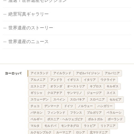
激選！世界遺産セレクション
絶景写真ギャラリー
世界遺産のストーリー
世界遺産のニュース
ヨーロッパ
アイスランド
アイルランド
アゼルバイジャン
アルバニア
アルメニア
アンドラ
イギリス
イタリア
ウクライナ
エストニア
オランダ
オーストリア
キプロス
キルギス
ギリシャ
クロアチア
サンマリノ
ジョージア
スイス
スウェーデン
スペイン
スロバキア
スロベニア
セルビア
チェコ
デンマーク
ドイツ
ノルウェー
ハンガリー
バチカン
フィンランド
フランス
ブルガリア
ベラルーシ
ベルギー
ボスニア・ヘルツェゴビナ
ポルトガル
ポーランド
マルタ
モルドバ
モンテネグロ
ラトビア
リトアニア
ルクセンブルク
ルーマニア
ロシア
北マケドニア