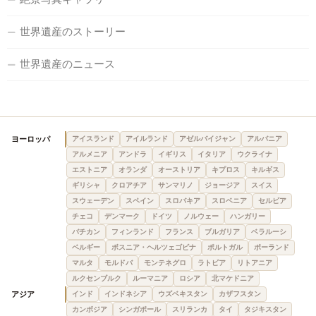
世界遺産のストーリー
世界遺産のニュース
ヨーロッパ
アイスランド
アイルランド
アゼルバイジャン
アルバニア
アルメニア
アンドラ
イギリス
イタリア
ウクライナ
エストニア
オランダ
オーストリア
キプロス
キルギス
ギリシャ
クロアチア
サンマリノ
ジョージア
スイス
スウェーデン
スペイン
スロバキア
スロベニア
セルビア
チェコ
デンマーク
ドイツ
ノルウェー
ハンガリー
バチカン
フィンランド
フランス
ブルガリア
ベラルーシ
ベルギー
ボスニア・ヘルツェゴビナ
ポルトガル
ポーランド
マルタ
モルドバ
モンテネグロ
ラトビア
リトアニア
ルクセンブルク
ルーマニア
ロシア
北マケドニア
アジア
インド
インドネシア
ウズベキスタン
カザフスタン
カンボジア
シンガポール
スリランカ
タイ
タジキスタン