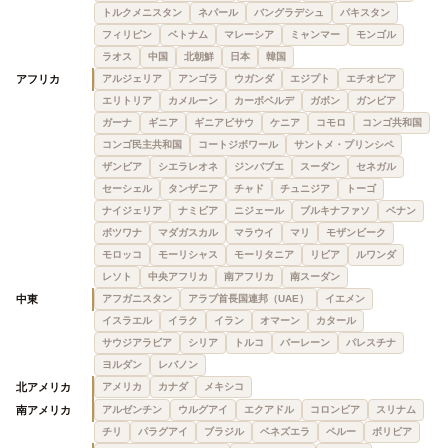
トルクメニスタン
ネパール
バングラデシュ
パキスタン
フィリピン
ベトナム
マレーシア
ミャンマー
モンゴル
ラオス
中国
北朝鮮
日本
韓国
アフリカ
アルジェリア
アンゴラ
ウガンダ
エジプト
エチオピア
エリトリア
カメルーン
カーボベルデ
ガボン
ガンビア
ガーナ
ギニア
ギニアビサウ
ケニア
コモロ
コンゴ共和国
コンゴ民主共和国
コートジボワール
サントメ・プリンシペ
ザンビア
シエラレオネ
ジンバブエ
スーダン
セネガル
セーシェル
タンザニア
チャド
チュニジア
トーゴ
ナイジェリア
ナミビア
ニジェール
ブルキナファソ
ベナン
ボツワナ
マダガスカル
マラウイ
マリ
モザンビーク
モロッコ
モーリシャス
モーリタニア
リビア
ルワンダ
レソト
中央アフリカ
南アフリカ
南スーダン
中東
アフガニスタン
アラブ首長国連邦（UAE）
イエメン
イスラエル
イラク
イラン
オマーン
カタール
サウジアラビア
シリア
トルコ
バーレーン
パレスチナ
ヨルダン
レバノン
北アメリカ
アメリカ
カナダ
メキシコ
南アメリカ
アルゼンチン
ウルグアイ
エクアドル
コロンビア
スリナム
チリ
パラグアイ
ブラジル
ベネズエラ
ペルー
ボリビア