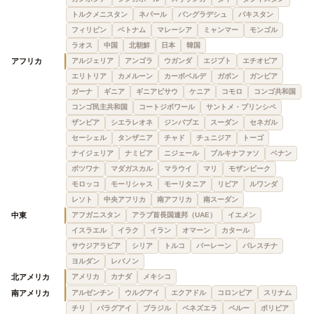
トルクメニスタン
ネパール
バングラデシュ
パキスタン
フィリピン
ベトナム
マレーシア
ミャンマー
モンゴル
ラオス
中国
北朝鮮
日本
韓国
アフリカ
アルジェリア
アンゴラ
ウガンダ
エジプト
エチオピア
エリトリア
カメルーン
カーボベルデ
ガボン
ガンビア
ガーナ
ギニア
ギニアビサウ
ケニア
コモロ
コンゴ共和国
コンゴ民主共和国
コートジボワール
サントメ・プリンシペ
ザンビア
シエラレオネ
ジンバブエ
スーダン
セネガル
セーシェル
タンザニア
チャド
チュニジア
トーゴ
ナイジェリア
ナミビア
ニジェール
ブルキナファソ
ベナン
ボツワナ
マダガスカル
マラウイ
マリ
モザンビーク
モロッコ
モーリシャス
モーリタニア
リビア
ルワンダ
レソト
中央アフリカ
南アフリカ
南スーダン
中東
アフガニスタン
アラブ首長国連邦（UAE）
イエメン
イスラエル
イラク
イラン
オマーン
カタール
サウジアラビア
シリア
トルコ
バーレーン
パレスチナ
ヨルダン
レバノン
北アメリカ
アメリカ
カナダ
メキシコ
南アメリカ
アルゼンチン
ウルグアイ
エクアドル
コロンビア
スリナム
チリ
パラグアイ
ブラジル
ベネズエラ
ペルー
ボリビア