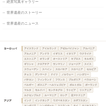
絶景写真ギャラリー
世界遺産のストーリー
世界遺産のニュース
ヨーロッパ
アイスランド
アイルランド
アゼルバイジャン
アルバニア
アルメニア
アンドラ
イギリス
イタリア
ウクライナ
エストニア
オランダ
オーストリア
キプロス
キルギス
ギリシャ
クロアチア
サンマリノ
ジョージア
スイス
スウェーデン
スペイン
スロバキア
スロベニア
セルビア
チェコ
デンマーク
ドイツ
ノルウェー
ハンガリー
バチカン
フィンランド
フランス
ブルガリア
ベラルーシ
ベルギー
ボスニア・ヘルツェゴビナ
ポルトガル
ポーランド
マルタ
モルドバ
モンテネグロ
ラトビア
リトアニア
ルクセンブルク
ルーマニア
ロシア
北マケドニア
アジア
インド
インドネシア
ウズベキスタン
カザフスタン
カンボジア
シンガポール
スリランカ
タイ
タジキスタン