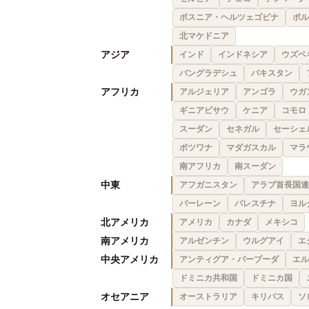
ボスニア・ヘルツェゴビナ
ポル
北マケドニア
アジア
インド
インドネシア
ウズベ
バングラデシュ
パキスタン
アフリカ
アルジェリア
アンゴラ
ウガ
ギニアビサウ
ケニア
コモロ
スーダン
セネガル
セーシェ
ボツワナ
マダガスカル
マラ
南アフリカ
南スーダン
中東
アフガニスタン
アラブ首長国連
バーレーン
パレスチナ
ヨル
北アメリカ
アメリカ
カナダ
メキシコ
南アメリカ
アルゼンチン
ウルグアイ
エ
中央アメリカ
アンティグア・バーブーダ
エル
ドミニカ共和国
ドミニカ国
オセアニア
オーストラリア
キリバス
ソ