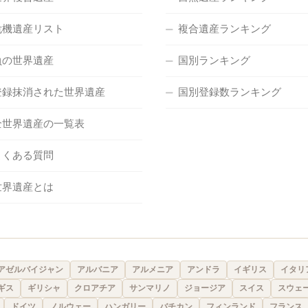
危機遺産リスト
複合遺産ランキング
負の世界遺産
国別ランキング
登録抹消された世界遺産
国別登録数ランキング
全世界遺産の一覧表
よくある質問
世界遺産とは
アゼルバイジャン
アルバニア
アルメニア
アンドラ
イギリス
イタリ
ギス
ギリシャ
クロアチア
サンマリノ
ジョージア
スイス
スウェ
ドイツ
ノルウェー
ハンガリー
バチカン
フィンランド
フランス