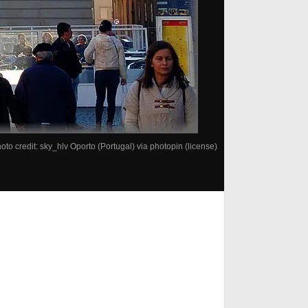
oto credit: sky_hlv
Oporto (Portugal)
via
photopin
(license)