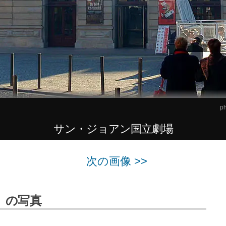
ph
サン・ジョアン国立劇場
次の画像 >>
」の写真