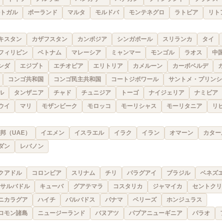
トガル
ポーランド
マルタ
モルドバ
モンテネグロ
ラトビア
リト
キスタン
カザフスタン
カンボジア
シンガポール
スリランカ
タイ
フィリピン
ベトナム
マレーシア
ミャンマー
モンゴル
ラオス
中
ンダ
エジプト
エチオピア
エリトリア
カメルーン
カーボベルデ
コンゴ共和国
コンゴ民主共和国
コートジボワール
サントメ・プリンシ
ル
タンザニア
チャド
チュニジア
トーゴ
ナイジェリア
ナミビア
ウイ
マリ
モザンビーク
モロッコ
モーリシャス
モーリタニア
リ
邦（UAE）
イエメン
イスラエル
イラク
イラン
オマーン
カター
ダン
レバノン
クアドル
コロンビア
スリナム
チリ
パラグアイ
ブラジル
ベネズ
サルバドル
キューバ
グアテマラ
コスタリカ
ジャマイカ
セントクリ
ニカラグア
ハイチ
バルバドス
パナマ
ベリーズ
ホンジュラス
ロモン諸島
ニュージーランド
バヌアツ
パプアニューギニア
パラオ