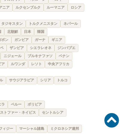
アニア
ルクセンブルク
ルーマニア
ロシア
タジキスタン
トルクメニスタン
ネパール
国
北朝鮮
日本
韓国
ガボン
ガンビア
ガーナ
ギニア
ペ
ザンビア
シエラレオネ
ジンバブエ
ニジェール
ブルキナファソ
ベナン
ビア
ルワンダ
レソト
中央アフリカ
ル
サウジアラビア
シリア
トルコ
エラ
ペルー
ボリビア
ストファー・ネイビス
セントルシア
フィジー
マーシャル諸島
ミクロネシア連邦