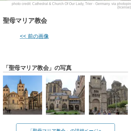
photo credit:
Cathedral & Church Of Our Lady, Trier - Germany.
via
photopin
(license)
聖母マリア教会
<< 前の画像
「聖母マリア教会」の写真
「聖母マリア教会」の詳細ページへ