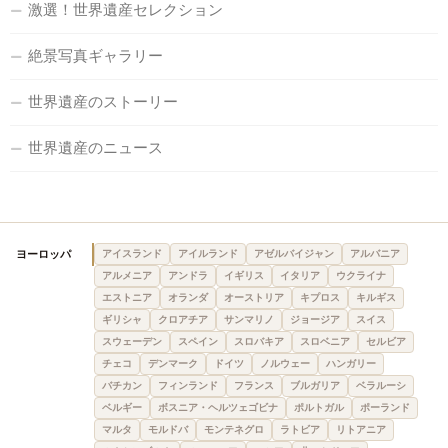
激選！世界遺産セレクション
絶景写真ギャラリー
世界遺産のストーリー
世界遺産のニュース
ヨーロッパ
アイスランド
アイルランド
アゼルバイジャン
アルバニア
アルメニア
アンドラ
イギリス
イタリア
ウクライナ
エストニア
オランダ
オーストリア
キプロス
キルギス
ギリシャ
クロアチア
サンマリノ
ジョージア
スイス
スウェーデン
スペイン
スロバキア
スロベニア
セルビア
チェコ
デンマーク
ドイツ
ノルウェー
ハンガリー
バチカン
フィンランド
フランス
ブルガリア
ベラルーシ
ベルギー
ボスニア・ヘルツェゴビナ
ポルトガル
ポーランド
マルタ
モルドバ
モンテネグロ
ラトビア
リトアニア