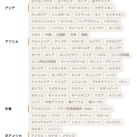
ルクセンブルク
ルーマニア
ロシア
北マケドニア
アジア
インド
インドネシア
ウズベキスタン
カザフスタン
カンボジア
シンガポール
スリランカ
タイ
タジキスタン
トルクメニスタン
ネパール
バングラデシュ
パキスタン
フィリピン
ベトナム
マレーシア
ミャンマー
モンゴル
ラオス
中国
北朝鮮
日本
韓国
アフリカ
アルジェリア
アンゴラ
ウガンダ
エジプト
エチオピア
エリトリア
カメルーン
カーボベルデ
ガボン
ガンビア
ガーナ
ギニア
ギニアビサウ
ケニア
コモロ
コンゴ共和国
コンゴ民主共和国
コートジボワール
サントメ・プリンシペ
ザンビア
シエラレオネ
ジンバブエ
スーダン
セネガル
セーシェル
タンザニア
チャド
チュニジア
トーゴ
ナイジェリア
ナミビア
ニジェール
ブルキナファソ
ベナン
ボツワナ
マダガスカル
マラウイ
マリ
モザンビーク
モロッコ
モーリシャス
モーリタニア
リビア
ルワンダ
レソト
中央アフリカ
南アフリカ
南スーダン
中東
アフガニスタン
アラブ首長国連邦（UAE）
イエメン
イスラエル
イラク
イラン
オマーン
カタール
サウジアラビア
シリア
トルコ
バーレーン
パレスチナ
ヨルダン
レバノン
北アメリカ
アメリカ
カナダ
メキシコ