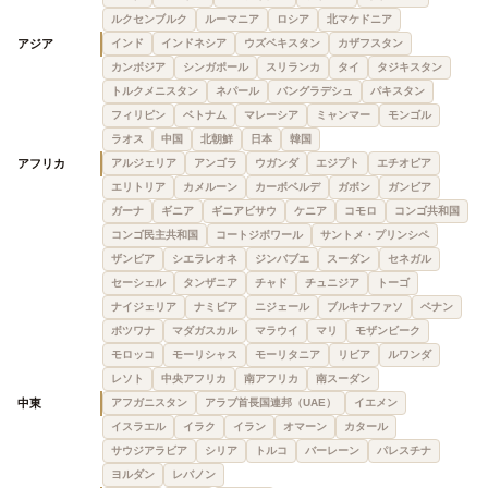
ルクセンブルク
ルーマニア
ロシア
北マケドニア
アジア
インド
インドネシア
ウズベキスタン
カザフスタン
カンボジア
シンガポール
スリランカ
タイ
タジキスタン
トルクメニスタン
ネパール
バングラデシュ
パキスタン
フィリピン
ベトナム
マレーシア
ミャンマー
モンゴル
ラオス
中国
北朝鮮
日本
韓国
アフリカ
アルジェリア
アンゴラ
ウガンダ
エジプト
エチオピア
エリトリア
カメルーン
カーボベルデ
ガボン
ガンビア
ガーナ
ギニア
ギニアビサウ
ケニア
コモロ
コンゴ共和国
コンゴ民主共和国
コートジボワール
サントメ・プリンシペ
ザンビア
シエラレオネ
ジンバブエ
スーダン
セネガル
セーシェル
タンザニア
チャド
チュニジア
トーゴ
ナイジェリア
ナミビア
ニジェール
ブルキナファソ
ベナン
ボツワナ
マダガスカル
マラウイ
マリ
モザンビーク
モロッコ
モーリシャス
モーリタニア
リビア
ルワンダ
レソト
中央アフリカ
南アフリカ
南スーダン
中東
アフガニスタン
アラブ首長国連邦（UAE）
イエメン
イスラエル
イラク
イラン
オマーン
カタール
サウジアラビア
シリア
トルコ
バーレーン
パレスチナ
ヨルダン
レバノン