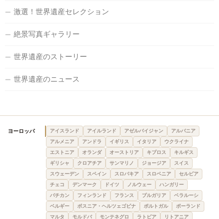
激選！世界遺産セレクション
絶景写真ギャラリー
世界遺産のストーリー
世界遺産のニュース
ヨーロッパ
アイスランド
アイルランド
アゼルバイジャン
アルバニア
アルメニア
アンドラ
イギリス
イタリア
ウクライナ
エストニア
オランダ
オーストリア
キプロス
キルギス
ギリシャ
クロアチア
サンマリノ
ジョージア
スイス
スウェーデン
スペイン
スロバキア
スロベニア
セルビア
チェコ
デンマーク
ドイツ
ノルウェー
ハンガリー
バチカン
フィンランド
フランス
ブルガリア
ベラルーシ
ベルギー
ボスニア・ヘルツェゴビナ
ポルトガル
ポーランド
マルタ
モルドバ
モンテネグロ
ラトビア
リトアニア