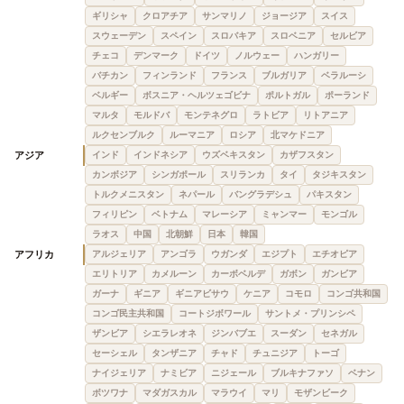
ギリシャ
クロアチア
サンマリノ
ジョージア
スイス
スウェーデン
スペイン
スロバキア
スロベニア
セルビア
チェコ
デンマーク
ドイツ
ノルウェー
ハンガリー
バチカン
フィンランド
フランス
ブルガリア
ベラルーシ
ベルギー
ボスニア・ヘルツェゴビナ
ポルトガル
ポーランド
マルタ
モルドバ
モンテネグロ
ラトビア
リトアニア
ルクセンブルク
ルーマニア
ロシア
北マケドニア
アジア
インド
インドネシア
ウズベキスタン
カザフスタン
カンボジア
シンガポール
スリランカ
タイ
タジキスタン
トルクメニスタン
ネパール
バングラデシュ
パキスタン
フィリピン
ベトナム
マレーシア
ミャンマー
モンゴル
ラオス
中国
北朝鮮
日本
韓国
アフリカ
アルジェリア
アンゴラ
ウガンダ
エジプト
エチオピア
エリトリア
カメルーン
カーボベルデ
ガボン
ガンビア
ガーナ
ギニア
ギニアビサウ
ケニア
コモロ
コンゴ共和国
コンゴ民主共和国
コートジボワール
サントメ・プリンシペ
ザンビア
シエラレオネ
ジンバブエ
スーダン
セネガル
セーシェル
タンザニア
チャド
チュニジア
トーゴ
ナイジェリア
ナミビア
ニジェール
ブルキナファソ
ベナン
ボツワナ
マダガスカル
マラウイ
マリ
モザンビーク