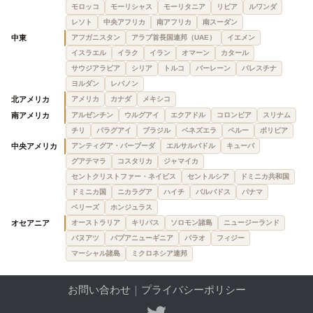
モロッコ
モーリシャス
モーリタニア
リビア
ルワンダ
レソト
中央アフリカ
南アフリカ
南スーダン
中東
アフガニスタン
アラブ首長国連邦（UAE）
イエメン
イスラエル
イラク
イラン
オマーン
カタール
サウジアラビア
シリア
トルコ
バーレーン
パレスチナ
ヨルダン
レバノン
北アメリカ
アメリカ
カナダ
メキシコ
南アメリカ
アルゼンチン
ウルグアイ
エクアドル
コロンビア
スリナム
チリ
パラグアイ
ブラジル
ベネズエラ
ペルー
ボリビア
中央アメリカ
アンティグア・バーブーダ
エルサルバドル
キューバ
グアテマラ
コスタリカ
ジャマイカ
セントクリストファー・ネイビス
セントルシア
ドミニカ共和国
ドミニカ国
ニカラグア
ハイチ
バルバドス
パナマ
ベリーズ
ホンジュラス
オセアニア
オーストラリア
キリバス
ソロモン諸島
ニュージーランド
バヌアツ
パプアニューギニア
パラオ
フィジー
マーシャル諸島
ミクロネシア連邦
お問い合わせ
｜
プライバシーポリシー