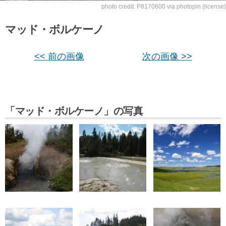
photo credit:
P8170600
via
photopin
(license)
マッド・ボルケーノ
<< 前の画像
次の画像 >>
「マッド・ボルケーノ」の写真