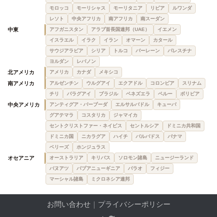
モロッコ
モーリシャス
モーリタニア
リビア
ルワンダ
レソト
中央アフリカ
南アフリカ
南スーダン
中東
アフガニスタン
アラブ首長国連邦（UAE）
イエメン
イスラエル
イラク
イラン
オマーン
カタール
サウジアラビア
シリア
トルコ
バーレーン
パレスチナ
ヨルダン
レバノン
北アメリカ
アメリカ
カナダ
メキシコ
南アメリカ
アルゼンチン
ウルグアイ
エクアドル
コロンビア
スリナム
チリ
パラグアイ
ブラジル
ベネズエラ
ペルー
ボリビア
中央アメリカ
アンティグア・バーブーダ
エルサルバドル
キューバ
グアテマラ
コスタリカ
ジャマイカ
セントクリストファー・ネイビス
セントルシア
ドミニカ共和国
ドミニカ国
ニカラグア
ハイチ
バルバドス
パナマ
ベリーズ
ホンジュラス
オセアニア
オーストラリア
キリバス
ソロモン諸島
ニュージーランド
バヌアツ
パプアニューギニア
パラオ
フィジー
マーシャル諸島
ミクロネシア連邦
お問い合わせ
｜
プライバシーポリシー