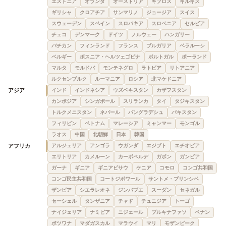
エストニア
オランダ
オーストリア
キプロス
キルギス
ギリシャ
クロアチア
サンマリノ
ジョージア
スイス
スウェーデン
スペイン
スロバキア
スロベニア
セルビア
チェコ
デンマーク
ドイツ
ノルウェー
ハンガリー
バチカン
フィンランド
フランス
ブルガリア
ベラルーシ
ベルギー
ボスニア・ヘルツェゴビナ
ポルトガル
ポーランド
マルタ
モルドバ
モンテネグロ
ラトビア
リトアニア
ルクセンブルク
ルーマニア
ロシア
北マケドニア
アジア
インド
インドネシア
ウズベキスタン
カザフスタン
カンボジア
シンガポール
スリランカ
タイ
タジキスタン
トルクメニスタン
ネパール
バングラデシュ
パキスタン
フィリピン
ベトナム
マレーシア
ミャンマー
モンゴル
ラオス
中国
北朝鮮
日本
韓国
アフリカ
アルジェリア
アンゴラ
ウガンダ
エジプト
エチオピア
エリトリア
カメルーン
カーボベルデ
ガボン
ガンビア
ガーナ
ギニア
ギニアビサウ
ケニア
コモロ
コンゴ共和国
コンゴ民主共和国
コートジボワール
サントメ・プリンシペ
ザンビア
シエラレオネ
ジンバブエ
スーダン
セネガル
セーシェル
タンザニア
チャド
チュニジア
トーゴ
ナイジェリア
ナミビア
ニジェール
ブルキナファソ
ベナン
ボツワナ
マダガスカル
マラウイ
マリ
モザンビーク