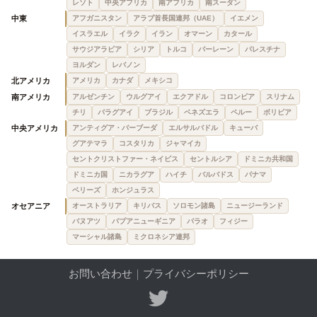
レソト
中央アフリカ
南アフリカ
南スーダン
中東
アフガニスタン
アラブ首長国連邦（UAE）
イエメン
イスラエル
イラク
イラン
オマーン
カタール
サウジアラビア
シリア
トルコ
バーレーン
パレスチナ
ヨルダン
レバノン
北アメリカ
アメリカ
カナダ
メキシコ
南アメリカ
アルゼンチン
ウルグアイ
エクアドル
コロンビア
スリナム
チリ
パラグアイ
ブラジル
ベネズエラ
ペルー
ボリビア
中央アメリカ
アンティグア・バーブーダ
エルサルバドル
キューバ
グアテマラ
コスタリカ
ジャマイカ
セントクリストファー・ネイビス
セントルシア
ドミニカ共和国
ドミニカ国
ニカラグア
ハイチ
バルバドス
パナマ
ベリーズ
ホンジュラス
オセアニア
オーストラリア
キリバス
ソロモン諸島
ニュージーランド
バヌアツ
パプアニューギニア
パラオ
フィジー
マーシャル諸島
ミクロネシア連邦
お問い合わせ
｜
プライバシーポリシー