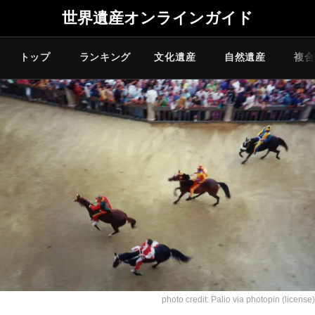
世界遺産オンラインガイド
トップ
ランキング
文化遺産
自然遺産
複合
photo credit:
Palio
via
photopin
(license)