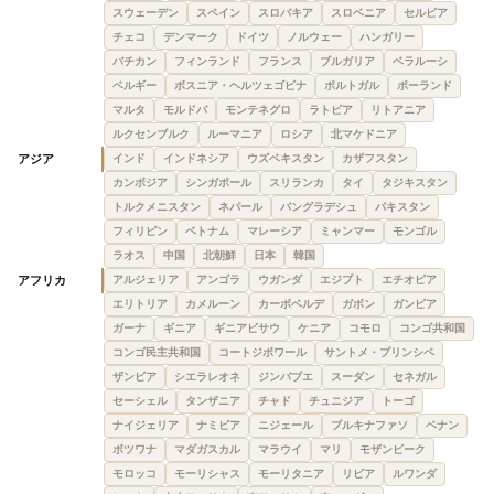
スウェーデン
スペイン
スロバキア
スロベニア
セルビア
チェコ
デンマーク
ドイツ
ノルウェー
ハンガリー
バチカン
フィンランド
フランス
ブルガリア
ベラルーシ
ベルギー
ボスニア・ヘルツェゴビナ
ポルトガル
ポーランド
マルタ
モルドバ
モンテネグロ
ラトビア
リトアニア
ルクセンブルク
ルーマニア
ロシア
北マケドニア
アジア
インド
インドネシア
ウズベキスタン
カザフスタン
カンボジア
シンガポール
スリランカ
タイ
タジキスタン
トルクメニスタン
ネパール
バングラデシュ
パキスタン
フィリピン
ベトナム
マレーシア
ミャンマー
モンゴル
ラオス
中国
北朝鮮
日本
韓国
アフリカ
アルジェリア
アンゴラ
ウガンダ
エジプト
エチオピア
エリトリア
カメルーン
カーボベルデ
ガボン
ガンビア
ガーナ
ギニア
ギニアビサウ
ケニア
コモロ
コンゴ共和国
コンゴ民主共和国
コートジボワール
サントメ・プリンシペ
ザンビア
シエラレオネ
ジンバブエ
スーダン
セネガル
セーシェル
タンザニア
チャド
チュニジア
トーゴ
ナイジェリア
ナミビア
ニジェール
ブルキナファソ
ベナン
ボツワナ
マダガスカル
マラウイ
マリ
モザンビーク
モロッコ
モーリシャス
モーリタニア
リビア
ルワンダ