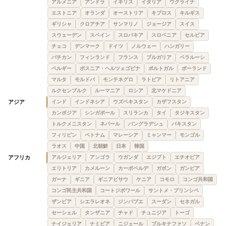
アルメニア
アンドラ
イギリス
イタリア
ウクライナ
エストニア
オランダ
オーストリア
キプロス
キルギス
ギリシャ
クロアチア
サンマリノ
ジョージア
スイス
スウェーデン
スペイン
スロバキア
スロベニア
セルビア
チェコ
デンマーク
ドイツ
ノルウェー
ハンガリー
バチカン
フィンランド
フランス
ブルガリア
ベラルーシ
ベルギー
ボスニア・ヘルツェゴビナ
ポルトガル
ポーランド
マルタ
モルドバ
モンテネグロ
ラトビア
リトアニア
ルクセンブルク
ルーマニア
ロシア
北マケドニア
アジア
インド
インドネシア
ウズベキスタン
カザフスタン
カンボジア
シンガポール
スリランカ
タイ
タジキスタン
トルクメニスタン
ネパール
バングラデシュ
パキスタン
フィリピン
ベトナム
マレーシア
ミャンマー
モンゴル
ラオス
中国
北朝鮮
日本
韓国
アフリカ
アルジェリア
アンゴラ
ウガンダ
エジプト
エチオピア
エリトリア
カメルーン
カーボベルデ
ガボン
ガンビア
ガーナ
ギニア
ギニアビサウ
ケニア
コモロ
コンゴ共和国
コンゴ民主共和国
コートジボワール
サントメ・プリンシペ
ザンビア
シエラレオネ
ジンバブエ
スーダン
セネガル
セーシェル
タンザニア
チャド
チュニジア
トーゴ
ナイジェリア
ナミビア
ニジェール
ブルキナファソ
ベナン