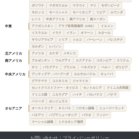
ボツワナ
マダガスカル
マラウイ
マリ
モザンビーク
モロッコ
モーリシャス
モーリタニア
リビア
ルワンダ
レソト
中央アフリカ
南アフリカ
南スーダン
中東
アフガニスタン
アラブ首長国連邦（UAE）
イエメン
イスラエル
イラク
イラン
オマーン
カタール
サウジアラビア
シリア
トルコ
バーレーン
パレスチナ
ヨルダン
レバノン
北アメリカ
アメリカ
カナダ
メキシコ
南アメリカ
アルゼンチン
ウルグアイ
エクアドル
コロンビア
スリナム
チリ
パラグアイ
ブラジル
ベネズエラ
ペルー
ボリビア
中央アメリカ
アンティグア・バーブーダ
エルサルバドル
キューバ
グアテマラ
コスタリカ
ジャマイカ
セントクリストファー・ネイビス
セントルシア
ドミニカ共和国
ドミニカ国
ニカラグア
ハイチ
バルバドス
パナマ
ベリーズ
ホンジュラス
オセアニア
オーストラリア
キリバス
ソロモン諸島
ニュージーランド
バヌアツ
パプアニューギニア
パラオ
フィジー
マーシャル諸島
ミクロネシア連邦
お問い合わせ
｜
プライバシーポリシー