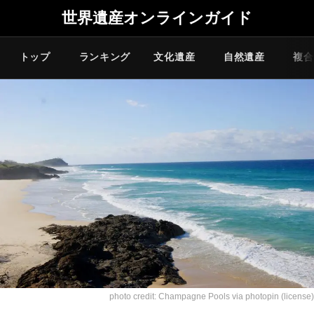
世界遺産オンラインガイド
トップ
ランキング
文化遺産
自然遺産
複合
photo credit:
Champagne Pools
via
photopin
(license)