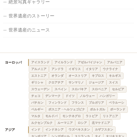
絶景写真ギャラリー
世界遺産のストーリー
世界遺産のニュース
ヨーロッパ
アイスランド
アイルランド
アゼルバイジャン
アルバニア
アルメニア
アンドラ
イギリス
イタリア
ウクライナ
エストニア
オランダ
オーストリア
キプロス
キルギス
ギリシャ
クロアチア
サンマリノ
ジョージア
スイス
スウェーデン
スペイン
スロバキア
スロベニア
セルビア
チェコ
デンマーク
ドイツ
ノルウェー
ハンガリー
バチカン
フィンランド
フランス
ブルガリア
ベラルーシ
ベルギー
ボスニア・ヘルツェゴビナ
ポルトガル
ポーランド
マルタ
モルドバ
モンテネグロ
ラトビア
リトアニア
ルクセンブルク
ルーマニア
ロシア
北マケドニア
アジア
インド
インドネシア
ウズベキスタン
カザフスタン
カンボジア
シンガポール
スリランカ
タイ
タジキスタン