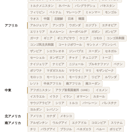
トルクメニスタン
ネパール
バングラデシュ
パキスタン
フィリピン
ベトナム
マレーシア
ミャンマー
モンゴル
ラオス
中国
北朝鮮
日本
韓国
アフリカ
アルジェリア
アンゴラ
ウガンダ
エジプト
エチオピア
エリトリア
カメルーン
カーボベルデ
ガボン
ガンビア
ガーナ
ギニア
ギニアビサウ
ケニア
コモロ
コンゴ共和国
コンゴ民主共和国
コートジボワール
サントメ・プリンシペ
ザンビア
シエラレオネ
ジンバブエ
スーダン
セネガル
セーシェル
タンザニア
チャド
チュニジア
トーゴ
ナイジェリア
ナミビア
ニジェール
ブルキナファソ
ベナン
ボツワナ
マダガスカル
マラウイ
マリ
モザンビーク
モロッコ
モーリシャス
モーリタニア
リビア
ルワンダ
レソト
中央アフリカ
南アフリカ
南スーダン
中東
アフガニスタン
アラブ首長国連邦（UAE）
イエメン
イスラエル
イラク
イラン
オマーン
カタール
サウジアラビア
シリア
トルコ
バーレーン
パレスチナ
ヨルダン
レバノン
北アメリカ
アメリカ
カナダ
メキシコ
南アメリカ
アルゼンチン
ウルグアイ
エクアドル
コロンビア
スリナム
チリ
パラグアイ
ブラジル
ベネズエラ
ペルー
ボリビア