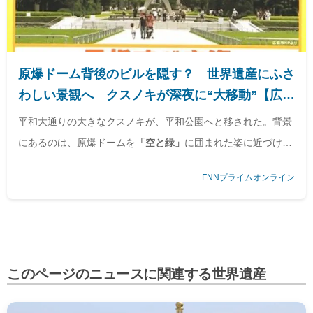
原爆ドーム背後のビルを隠す？ 世界遺産にふさ
わしい景観へ クスノキが深夜に“大移動”【広島
発】｜FNNプライムオンライン
平和大通りの大きなクスノキが、平和公園へと移された。背景
にあるのは、原爆ドームを
「空と緑」
に囲まれた姿に近づけよ
うという広島市の構想だ。自転車道整備の支障になっていたそ
FNNプライムオンライン
の木は、新たな場所で平和の風景の一部となった。
「いま、ゆ
っくりと持ち上がりました」
6月9日未明、広島市中区の平和公
園。クスノキがクレーンで宙に吊り上げられた。この木はもと
もと平和大通り沿いに立っていた推定樹齢70年ほどのクスノ
キ。長年、人々の暮らしを見守ってきた木だ。その“引っ越
このページのニュースに関連する世界遺産
し”は、6月4日の夜から始まった。しかし、作業は難…