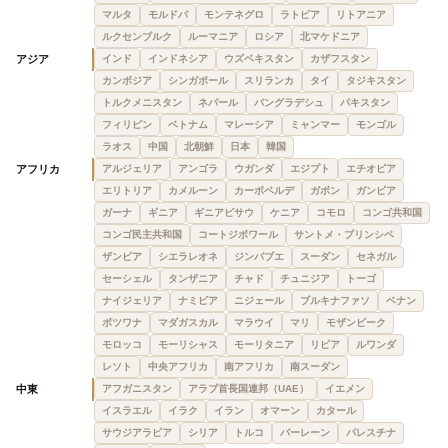
マルタ
モルドバ
モンテネグロ
ラトビア
リトアニア
ルクセンブルク
ルーマニア
ロシア
北マケドニア
アジア
インド
インドネシア
ウズベキスタン
カザフスタン
カンボジア
シンガポール
スリランカ
タイ
タジキスタン
トルクメニスタン
ネパール
バングラデシュ
パキスタン
フィリピン
ベトナム
マレーシア
ミャンマー
モンゴル
ラオス
中国
北朝鮮
日本
韓国
アフリカ
アルジェリア
アンゴラ
ウガンダ
エジプト
エチオピア
エリトリア
カメルーン
カーボベルデ
ガボン
ガンビア
ガーナ
ギニア
ギニアビサウ
ケニア
コモロ
コンゴ共和国
コンゴ民主共和国
コートジボワール
サントメ・プリンシペ
ザンビア
シエラレオネ
ジンバブエ
スーダン
セネガル
セーシェル
タンザニア
チャド
チュニジア
トーゴ
ナイジェリア
ナミビア
ニジェール
ブルキナファソ
ベナン
ボツワナ
マダガスカル
マラウイ
マリ
モザンビーク
モロッコ
モーリシャス
モーリタニア
リビア
ルワンダ
レソト
中央アフリカ
南アフリカ
南スーダン
中東
アフガニスタン
アラブ首長国連邦（UAE）
イエメン
イスラエル
イラク
イラン
オマーン
カタール
サウジアラビア
シリア
トルコ
バーレーン
パレスチナ