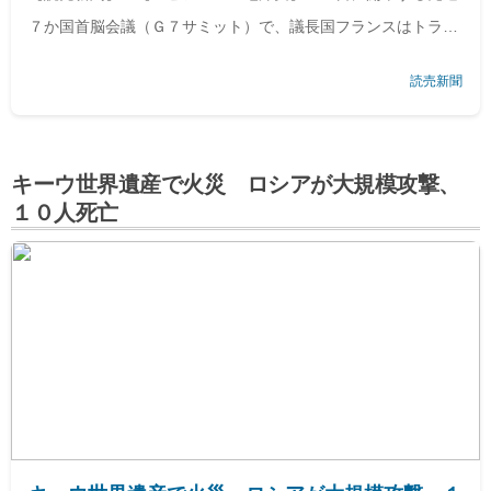
７か国首脳会議（Ｇ７サミット）で、議長国フランスはトラン
プ米大統領の
「フル参加」
を確実にするために腐心している。
読売新聞
７か国の首脳が集まる場であるにもかかわらず、トランプ氏だ
けを豪華
キーウ世界遺産で火災 ロシアが大規模攻撃、
１０人死亡