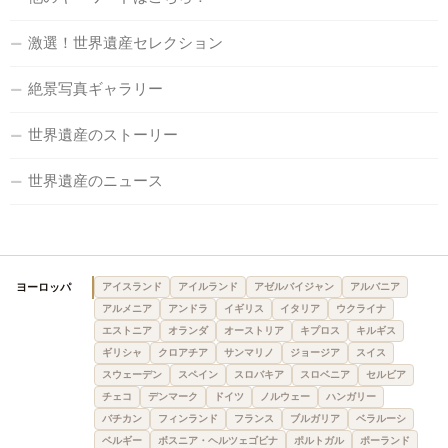
激選！世界遺産セレクション
絶景写真ギャラリー
世界遺産のストーリー
世界遺産のニュース
ヨーロッパ
アイスランド
アイルランド
アゼルバイジャン
アルバニア
アルメニア
アンドラ
イギリス
イタリア
ウクライナ
エストニア
オランダ
オーストリア
キプロス
キルギス
ギリシャ
クロアチア
サンマリノ
ジョージア
スイス
スウェーデン
スペイン
スロバキア
スロベニア
セルビア
チェコ
デンマーク
ドイツ
ノルウェー
ハンガリー
バチカン
フィンランド
フランス
ブルガリア
ベラルーシ
ベルギー
ボスニア・ヘルツェゴビナ
ポルトガル
ポーランド