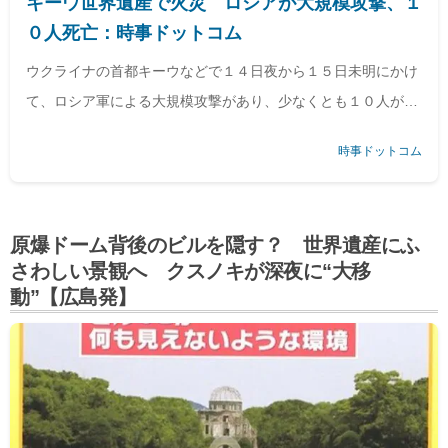
キーウ世界遺産で火災 ロシアが大規模攻撃、１
０人死亡：時事ドットコム
ウクライナの首都キーウなどで１４日夜から１５日未明にかけ
て、ロシア軍による大規模攻撃があり、少なくとも１０人が死
亡した。ウクライナ非常事態庁がＳＮＳで明らかにした。１１
時事ドットコム
世紀に建立されたキーウの世界遺産ペチェルスカヤ大修道院も
被害を受け、火災が発生した。
原爆ドーム背後のビルを隠す？ 世界遺産にふ
さわしい景観へ クスノキが深夜に“大移
動”【広島発】