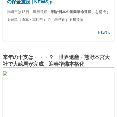
の保全施設 | NEWSjp
長崎市は15日、世界遺産
「明治日本の産業革命遺産」
を構成す
る端島（通称・軍艦島）で、老朽化する建造物...
NEWSjp
来年の干支は・・・？ 世界遺産・熊野本宮大
社で大絵馬が完成 迎春準備本格化