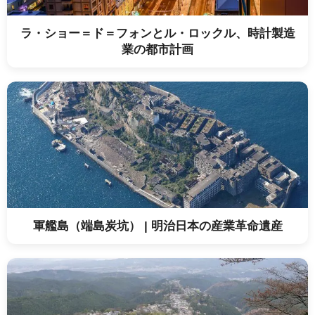
ラ・ショー＝ド＝フォンとル・ロックル、時計製造
業の都市計画
軍艦島（端島炭坑） | 明治日本の産業革命遺産