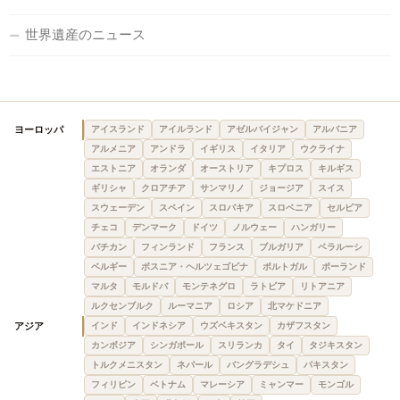
世界遺産のニュース
ヨーロッパ
アイスランド
アイルランド
アゼルバイジャン
アルバニア
アルメニア
アンドラ
イギリス
イタリア
ウクライナ
エストニア
オランダ
オーストリア
キプロス
キルギス
ギリシャ
クロアチア
サンマリノ
ジョージア
スイス
スウェーデン
スペイン
スロバキア
スロベニア
セルビア
チェコ
デンマーク
ドイツ
ノルウェー
ハンガリー
バチカン
フィンランド
フランス
ブルガリア
ベラルーシ
ベルギー
ボスニア・ヘルツェゴビナ
ポルトガル
ポーランド
マルタ
モルドバ
モンテネグロ
ラトビア
リトアニア
ルクセンブルク
ルーマニア
ロシア
北マケドニア
アジア
インド
インドネシア
ウズベキスタン
カザフスタン
カンボジア
シンガポール
スリランカ
タイ
タジキスタン
トルクメニスタン
ネパール
バングラデシュ
パキスタン
フィリピン
ベトナム
マレーシア
ミャンマー
モンゴル