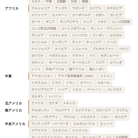
ラオス
中国
北朝鮮
日本
韓国
アフリカ
アルジェリア
アンゴラ
ウガンダ
エジプト
エチオピア
エリトリア
カメルーン
カーボベルデ
ガボン
ガンビア
ガーナ
ギニア
ギニアビサウ
ケニア
コモロ
コンゴ共和国
コンゴ民主共和国
コートジボワール
サントメ・プリンシペ
ザンビア
シエラレオネ
ジンバブエ
スーダン
セネガル
セーシェル
タンザニア
チャド
チュニジア
トーゴ
ナイジェリア
ナミビア
ニジェール
ブルキナファソ
ベナン
ボツワナ
マダガスカル
マラウイ
マリ
モザンビーク
モロッコ
モーリシャス
モーリタニア
リビア
ルワンダ
レソト
中央アフリカ
南アフリカ
南スーダン
中東
アフガニスタン
アラブ首長国連邦（UAE）
イエメン
イスラエル
イラク
イラン
オマーン
カタール
サウジアラビア
シリア
トルコ
バーレーン
パレスチナ
ヨルダン
レバノン
北アメリカ
アメリカ
カナダ
メキシコ
南アメリカ
アルゼンチン
ウルグアイ
エクアドル
コロンビア
スリナム
チリ
パラグアイ
ブラジル
ベネズエラ
ペルー
ボリビア
中央アメリカ
アンティグア・バーブーダ
エルサルバドル
キューバ
グアテマラ
コスタリカ
ジャマイカ
セントクリストファー・ネイビス
セントルシア
ドミニカ共和国