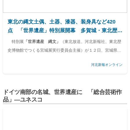
東北の縄文土偶、土器、漆器、装身具など420
点 「世界遺産」特別展開幕 多賀城・東北歴史
博物館 | 河北新報オンライン
特別展
「世界遺産 縄文」
（東北放送、河北新報社、東北歴
史博物館でつくる宮城展実行委員会主催）が１２日、宮城県多
賀城市の東北歴史博物館で開幕した。９月１５日まで。 世界
河北新報オンライン
文化遺産「北海道・北東北の縄文遺…
ドイツ南部の名城、世界遺産に 「総合芸術作
品」―ユネスコ