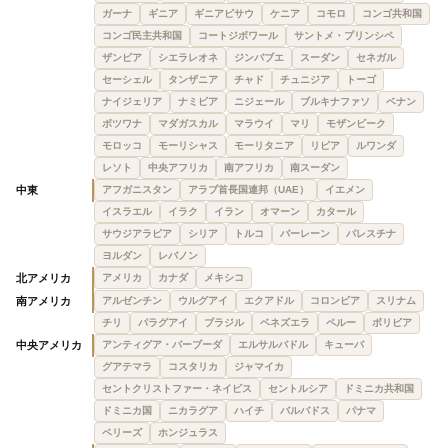
ガーナ
ギニア
ギニアビサウ
ケニア
コモロ
コンゴ共和国
コンゴ民主共和国
コートジボワール
サントメ・プリンシペ
ザンビア
シエラレオネ
ジンバブエ
スーダン
セネガル
セーシェル
タンザニア
チャド
チュニジア
トーゴ
ナイジェリア
ナミビア
ニジェール
ブルキナファソ
ベナン
ボツワナ
マダガスカル
マラウイ
マリ
モザンビーク
モロッコ
モーリシャス
モーリタニア
リビア
ルワンダ
レソト
中央アフリカ
南アフリカ
南スーダン
中東
アフガニスタン
アラブ首長国連邦（UAE）
イエメン
イスラエル
イラク
イラン
オマーン
カタール
サウジアラビア
シリア
トルコ
バーレーン
パレスチナ
ヨルダン
レバノン
北アメリカ
アメリカ
カナダ
メキシコ
南アメリカ
アルゼンチン
ウルグアイ
エクアドル
コロンビア
スリナム
チリ
パラグアイ
ブラジル
ベネズエラ
ペルー
ボリビア
中央アメリカ
アンティグア・バーブーダ
エルサルバドル
キューバ
グアテマラ
コスタリカ
ジャマイカ
セントクリストファー・ネイビス
セントルシア
ドミニカ共和国
ドミニカ国
ニカラグア
ハイチ
バルバドス
パナマ
ベリーズ
ホンジュラス