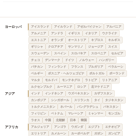
ヨーロッパ
アイスランド
アイルランド
アゼルバイジャン
アルバニア
アルメニア
アンドラ
イギリス
イタリア
ウクライナ
エストニア
オランダ
オーストリア
キプロス
キルギス
ギリシャ
クロアチア
サンマリノ
ジョージア
スイス
スウェーデン
スペイン
スロバキア
スロベニア
セルビア
チェコ
デンマーク
ドイツ
ノルウェー
ハンガリー
バチカン
フィンランド
フランス
ブルガリア
ベラルーシ
ベルギー
ボスニア・ヘルツェゴビナ
ポルトガル
ポーランド
マルタ
モルドバ
モンテネグロ
ラトビア
リトアニア
ルクセンブルク
ルーマニア
ロシア
北マケドニア
アジア
インド
インドネシア
ウズベキスタン
カザフスタン
カンボジア
シンガポール
スリランカ
タイ
タジキスタン
トルクメニスタン
ネパール
バングラデシュ
パキスタン
フィリピン
ベトナム
マレーシア
ミャンマー
モンゴル
ラオス
中国
北朝鮮
日本
韓国
アフリカ
アルジェリア
アンゴラ
ウガンダ
エジプト
エチオピア
エリトリア
カメルーン
カーボベルデ
ガボン
ガンビア