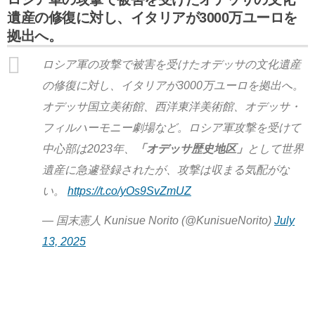
遺産の修復に対し、イタリアが3000万ユーロを
拠出へ。
ロシア軍の攻撃で被害を受けたオデッサの文化遺産
の修復に対し、イタリアが3000万ユーロを拠出へ。
オデッサ国立美術館、西洋東洋美術館、オデッサ・
フィルハーモニー劇場など。ロシア軍攻撃を受けて
中心部は2023年、
「オデッサ歴史地区」
として世界
遺産に急遽登録されたが、攻撃は収まる気配がな
い。
https://t.co/yOs9SvZmUZ
— 国末憲人 Kunisue Norito (@KunisueNorito)
July
13, 2025