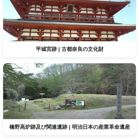
平城宮跡 | 古都奈良の文化財
橋野高炉跡及び関連遺跡 | 明治日本の産業革命遺産