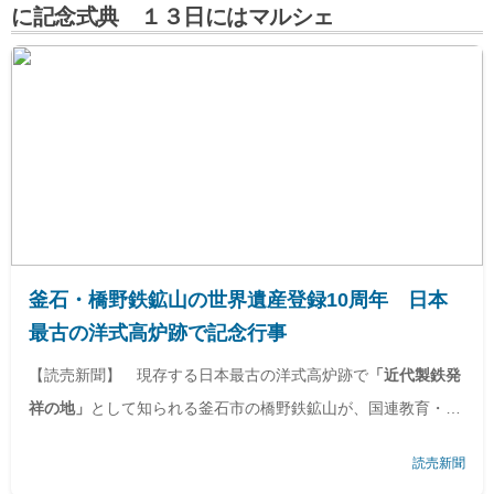
に記念式典 １３日にはマルシェ
釜石・橋野鉄鉱山の世界遺産登録10周年 日本
最古の洋式高炉跡で記念行事
【読売新聞】 現存する日本最古の洋式高炉跡で
「近代製鉄発
祥の地」
として知られる釜石市の橋野鉄鉱山が、国連教育・科
学・文化機関（ユネスコ）の世界遺産に登録され、今月８日で
読売新聞
１０年を迎える。釜石製鉄所や
「鉄のまち」
としての起源にな