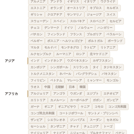
アルメニア
アンドラ
イギリス
イタリア
ウクライナ
エストニア
オランダ
オーストリア
キプロス
キルギス
ギリシャ
クロアチア
サンマリノ
ジョージア
スイス
スウェーデン
スペイン
スロバキア
スロベニア
セルビア
チェコ
デンマーク
ドイツ
ノルウェー
ハンガリー
バチカン
フィンランド
フランス
ブルガリア
ベラルーシ
ベルギー
ボスニア・ヘルツェゴビナ
ポルトガル
ポーランド
マルタ
モルドバ
モンテネグロ
ラトビア
リトアニア
ルクセンブルク
ルーマニア
ロシア
北マケドニア
アジア
インド
インドネシア
ウズベキスタン
カザフスタン
カンボジア
シンガポール
スリランカ
タイ
タジキスタン
トルクメニスタン
ネパール
バングラデシュ
パキスタン
フィリピン
ベトナム
マレーシア
ミャンマー
モンゴル
ラオス
中国
北朝鮮
日本
韓国
アフリカ
アルジェリア
アンゴラ
ウガンダ
エジプト
エチオピア
エリトリア
カメルーン
カーボベルデ
ガボン
ガンビア
ガーナ
ギニア
ギニアビサウ
ケニア
コモロ
コンゴ共和国
コンゴ民主共和国
コートジボワール
サントメ・プリンシペ
ザンビア
シエラレオネ
ジンバブエ
スーダン
セネガル
セーシェル
タンザニア
チャド
チュニジア
トーゴ
ナイジェリア
ナミビア
ニジェール
ブルキナファソ
ベナン