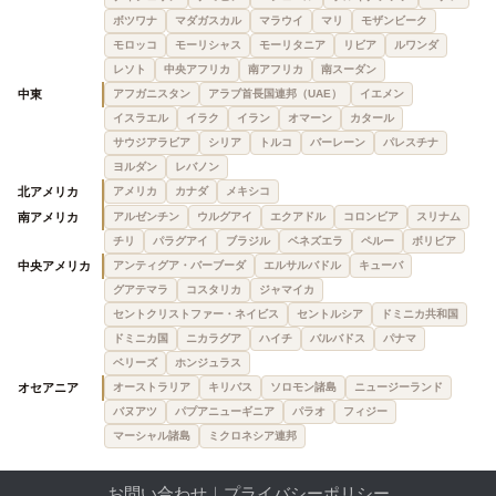
ボツワナ
マダガスカル
マラウイ
マリ
モザンビーク
モロッコ
モーリシャス
モーリタニア
リビア
ルワンダ
レソト
中央アフリカ
南アフリカ
南スーダン
中東
アフガニスタン
アラブ首長国連邦（UAE）
イエメン
イスラエル
イラク
イラン
オマーン
カタール
サウジアラビア
シリア
トルコ
バーレーン
パレスチナ
ヨルダン
レバノン
北アメリカ
アメリカ
カナダ
メキシコ
南アメリカ
アルゼンチン
ウルグアイ
エクアドル
コロンビア
スリナム
チリ
パラグアイ
ブラジル
ベネズエラ
ペルー
ボリビア
中央アメリカ
アンティグア・バーブーダ
エルサルバドル
キューバ
グアテマラ
コスタリカ
ジャマイカ
セントクリストファー・ネイビス
セントルシア
ドミニカ共和国
ドミニカ国
ニカラグア
ハイチ
バルバドス
パナマ
ベリーズ
ホンジュラス
オセアニア
オーストラリア
キリバス
ソロモン諸島
ニュージーランド
バヌアツ
パプアニューギニア
パラオ
フィジー
マーシャル諸島
ミクロネシア連邦
お問い合わせ
｜
プライバシーポリシー