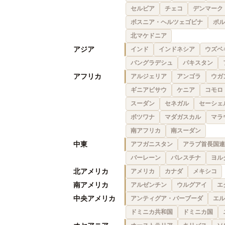
セルビア
チェコ
デンマーク
ボスニア・ヘルツェゴビナ
ポル
北マケドニア
アジア
インド
インドネシア
ウズベ
バングラデシュ
パキスタン
アフリカ
アルジェリア
アンゴラ
ウガ
ギニアビサウ
ケニア
コモロ
スーダン
セネガル
セーシェ
ボツワナ
マダガスカル
マラ
南アフリカ
南スーダン
中東
アフガニスタン
アラブ首長国連
バーレーン
パレスチナ
ヨル
北アメリカ
アメリカ
カナダ
メキシコ
南アメリカ
アルゼンチン
ウルグアイ
エ
中央アメリカ
アンティグア・バーブーダ
エル
ドミニカ共和国
ドミニカ国