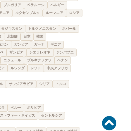
ブルガリア
ベラルーシ
ベルギー
アニア
ルクセンブルク
ルーマニア
ロシア
タジキスタン
トルクメニスタン
ネパール
国
北朝鮮
日本
韓国
ガボン
ガンビア
ガーナ
ギニア
ペ
ザンビア
シエラレオネ
ジンバブエ
ニジェール
ブルキナファソ
ベナン
ビア
ルワンダ
レソト
中央アフリカ
ル
サウジアラビア
シリア
トルコ
エラ
ペルー
ボリビア
ストファー・ネイビス
セントルシア