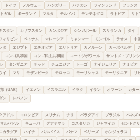
ドイツ
ノルウェー
ハンガリー
バチカン
フィンランド
フランス
トガル
ポーランド
マルタ
モルドバ
モンテネグロ
ラトビア
リト
キスタン
カザフスタン
カンボジア
シンガポール
スリランカ
タイ
フィリピン
ベトナム
マレーシア
ミャンマー
モンゴル
ラオス
中
ンダ
エジプト
エチオピア
エリトリア
カメルーン
カーボベルデ
コンゴ共和国
コンゴ民主共和国
コートジボワール
サントメ・プリンシ
ル
タンザニア
チャド
チュニジア
トーゴ
ナイジェリア
ナミビア
ウイ
マリ
モザンビーク
モロッコ
モーリシャス
モーリタニア
リ
邦（UAE）
イエメン
イスラエル
イラク
イラン
オマーン
カター
ダン
レバノン
クアドル
コロンビア
スリナム
チリ
パラグアイ
ブラジル
ベネズ
サルバドル
キューバ
グアテマラ
コスタリカ
ジャマイカ
セントクリ
ニカラグア
ハイチ
バルバドス
パナマ
ベリーズ
ホンジュラス