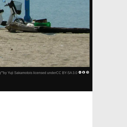
g
""by
Yuji Sakamoto
is licensed under
CC BY-SA 3.0