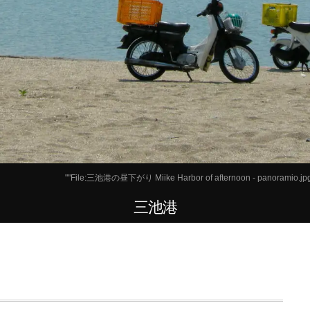
""
File:三池港の昼下がり Miike Harbor of afternoon - panoramio.jp
三池港