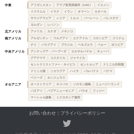
中東
アフガニスタン
アラブ首長国連邦（UAE）
イエメン
イスラエル
イラク
イラン
オマーン
カタール
サウジアラビア
シリア
トルコ
バーレーン
パレスチナ
ヨルダン
レバノン
北アメリカ
アメリカ
カナダ
メキシコ
南アメリカ
アルゼンチン
ウルグアイ
エクアドル
コロンビア
スリナム
チリ
パラグアイ
ブラジル
ベネズエラ
ペルー
ボリビア
中央アメリカ
アンティグア・バーブーダ
エルサルバドル
キューバ
グアテマラ
コスタリカ
ジャマイカ
セントクリストファー・ネイビス
セントルシア
ドミニカ共和国
ドミニカ国
ニカラグア
ハイチ
バルバドス
パナマ
ベリーズ
ホンジュラス
オセアニア
オーストラリア
キリバス
ソロモン諸島
ニュージーランド
バヌアツ
パプアニューギニア
パラオ
フィジー
マーシャル諸島
ミクロネシア連邦
お問い合わせ
｜
プライバシーポリシー