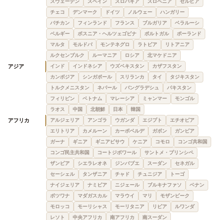
スウェーデン
スペイン
スロバキア
スロベニア
セルビア
チェコ
デンマーク
ドイツ
ノルウェー
ハンガリー
バチカン
フィンランド
フランス
ブルガリア
ベラルーシ
ベルギー
ボスニア・ヘルツェゴビナ
ポルトガル
ポーランド
マルタ
モルドバ
モンテネグロ
ラトビア
リトアニア
ルクセンブルク
ルーマニア
ロシア
北マケドニア
アジア
インド
インドネシア
ウズベキスタン
カザフスタン
カンボジア
シンガポール
スリランカ
タイ
タジキスタン
トルクメニスタン
ネパール
バングラデシュ
パキスタン
フィリピン
ベトナム
マレーシア
ミャンマー
モンゴル
ラオス
中国
北朝鮮
日本
韓国
アフリカ
アルジェリア
アンゴラ
ウガンダ
エジプト
エチオピア
エリトリア
カメルーン
カーボベルデ
ガボン
ガンビア
ガーナ
ギニア
ギニアビサウ
ケニア
コモロ
コンゴ共和国
コンゴ民主共和国
コートジボワール
サントメ・プリンシペ
ザンビア
シエラレオネ
ジンバブエ
スーダン
セネガル
セーシェル
タンザニア
チャド
チュニジア
トーゴ
ナイジェリア
ナミビア
ニジェール
ブルキナファソ
ベナン
ボツワナ
マダガスカル
マラウイ
マリ
モザンビーク
モロッコ
モーリシャス
モーリタニア
リビア
ルワンダ
レソト
中央アフリカ
南アフリカ
南スーダン