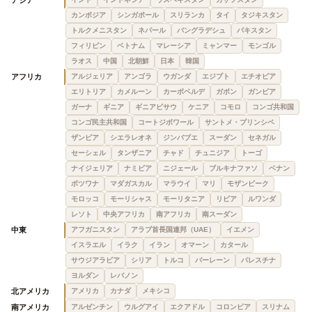
アジア
カンボジア
シンガポール
スリランカ
タイ
タジキスタン
トルクメニスタン
ネパール
バングラデシュ
パキスタン
フィリピン
ベトナム
マレーシア
ミャンマー
モンゴル
ラオス
中国
北朝鮮
日本
韓国
アフリカ
アルジェリア
アンゴラ
ウガンダ
エジプト
エチオピア
エリトリア
カメルーン
カーボベルデ
ガボン
ガンビア
ガーナ
ギニア
ギニアビサウ
ケニア
コモロ
コンゴ共和国
コンゴ民主共和国
コートジボワール
サントメ・プリンシペ
ザンビア
シエラレオネ
ジンバブエ
スーダン
セネガル
セーシェル
タンザニア
チャド
チュニジア
トーゴ
ナイジェリア
ナミビア
ニジェール
ブルキナファソ
ベナン
ボツワナ
マダガスカル
マラウイ
マリ
モザンビーク
モロッコ
モーリシャス
モーリタニア
リビア
ルワンダ
レソト
中央アフリカ
南アフリカ
南スーダン
中東
アフガニスタン
アラブ首長国連邦（UAE）
イエメン
イスラエル
イラク
イラン
オマーン
カタール
サウジアラビア
シリア
トルコ
バーレーン
パレスチナ
ヨルダン
レバノン
北アメリカ
アメリカ
カナダ
メキシコ
南アメリカ
アルゼンチン
ウルグアイ
エクアドル
コロンビア
スリナム