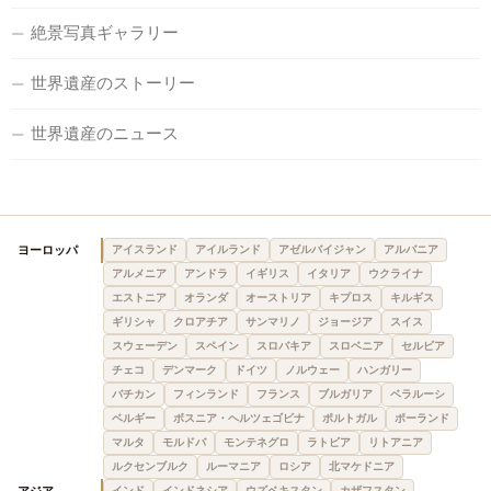
絶景写真ギャラリー
世界遺産のストーリー
世界遺産のニュース
ヨーロッパ
アイスランド
アイルランド
アゼルバイジャン
アルバニア
アルメニア
アンドラ
イギリス
イタリア
ウクライナ
エストニア
オランダ
オーストリア
キプロス
キルギス
ギリシャ
クロアチア
サンマリノ
ジョージア
スイス
スウェーデン
スペイン
スロバキア
スロベニア
セルビア
チェコ
デンマーク
ドイツ
ノルウェー
ハンガリー
バチカン
フィンランド
フランス
ブルガリア
ベラルーシ
ベルギー
ボスニア・ヘルツェゴビナ
ポルトガル
ポーランド
マルタ
モルドバ
モンテネグロ
ラトビア
リトアニア
ルクセンブルク
ルーマニア
ロシア
北マケドニア
インド
インドネシア
ウズベキスタン
カザフスタン