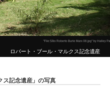
"
File:Sítio Roberto Burle Marx 08.jpg
" by
Halley Pa
ロバート・ブール・マルクス記念遺産
クス記念遺産」の写真