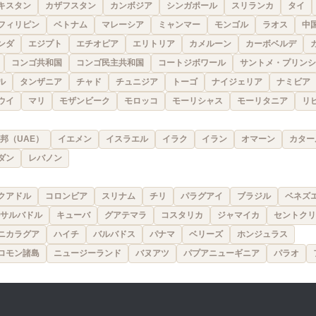
キスタン
カザフスタン
カンボジア
シンガポール
スリランカ
タイ
フィリピン
ベトナム
マレーシア
ミャンマー
モンゴル
ラオス
中
ンダ
エジプト
エチオピア
エリトリア
カメルーン
カーボベルデ
コンゴ共和国
コンゴ民主共和国
コートジボワール
サントメ・プリンシ
ル
タンザニア
チャド
チュニジア
トーゴ
ナイジェリア
ナミビア
ウイ
マリ
モザンビーク
モロッコ
モーリシャス
モーリタニア
リ
邦（UAE）
イエメン
イスラエル
イラク
イラン
オマーン
カター
ダン
レバノン
クアドル
コロンビア
スリナム
チリ
パラグアイ
ブラジル
ベネズ
サルバドル
キューバ
グアテマラ
コスタリカ
ジャマイカ
セントクリ
ニカラグア
ハイチ
バルバドス
パナマ
ベリーズ
ホンジュラス
ロモン諸島
ニュージーランド
バヌアツ
パプアニューギニア
パラオ