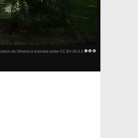
checo de Oliveira
is licensed under
CC BY-SA 3.0
.