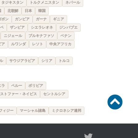
タジキスタン
トルクメニスタン
ネパール
国
北朝鮮
日本
韓国
ガボン
ガンビア
ガーナ
ギニア
ペ
ザンビア
シエラレオネ
ジンバブエ
ニジェール
ブルキナファソ
ベナン
ビア
ルワンダ
レソト
中央アフリカ
ル
サウジアラビア
シリア
トルコ
エラ
ペルー
ボリビア
ストファー・ネイビス
セントルシア
フィジー
マーシャル諸島
ミクロネシア連邦