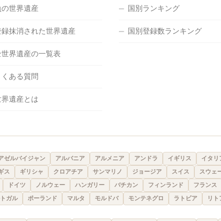
負の世界遺産
国別ランキング
登録抹消された世界遺産
国別登録数ランキング
全世界遺産の一覧表
よくある質問
世界遺産とは
アゼルバイジャン
アルバニア
アルメニア
アンドラ
イギリス
イタリ
ギス
ギリシャ
クロアチア
サンマリノ
ジョージア
スイス
スウェ
ドイツ
ノルウェー
ハンガリー
バチカン
フィンランド
フランス
トガル
ポーランド
マルタ
モルドバ
モンテネグロ
ラトビア
リト