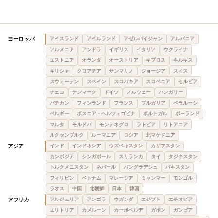
ヨーロッパ
アイスランド
アイルランド
アゼルバイジャン
アルバニア
アルメニア
アンドラ
イギリス
イタリア
ウクライナ
エストニア
オランダ
オーストリア
キプロス
キルギス
ギリシャ
クロアチア
サンマリノ
ジョージア
スイス
スウェーデン
スペイン
スロバキア
スロベニア
セルビア
チェコ
デンマーク
ドイツ
ノルウェー
ハンガリー
バチカン
フィンランド
フランス
ブルガリア
ベラルーシ
ベルギー
ボスニア・ヘルツェゴビナ
ポルトガル
ポーランド
マルタ
モルドバ
モンテネグロ
ラトビア
リトアニア
ルクセンブルク
ルーマニア
ロシア
北マケドニア
アジア
インド
インドネシア
ウズベキスタン
カザフスタン
カンボジア
シンガポール
スリランカ
タイ
タジキスタン
トルクメニスタン
ネパール
バングラデシュ
パキスタン
フィリピン
ベトナム
マレーシア
ミャンマー
モンゴル
ラオス
中国
北朝鮮
日本
韓国
アフリカ
アルジェリア
アンゴラ
ウガンダ
エジプト
エチオピア
エリトリア
カメルーン
カーボベルデ
ガボン
ガンビア