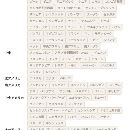
ガーナ
ギニア
ギニアビサウ
ケニア
コモロ
コンゴ共和国
コンゴ民主共和国
コートジボワール
サントメ・プリンシペ
ザンビア
シエラレオネ
ジンバブエ
スーダン
セネガル
セーシェル
タンザニア
チャド
チュニジア
トーゴ
ナイジェリア
ナミビア
ニジェール
ブルキナファソ
ベナン
ボツワナ
マダガスカル
マラウイ
マリ
モザンビーク
モロッコ
モーリシャス
モーリタニア
リビア
ルワンダ
レソト
中央アフリカ
南アフリカ
南スーダン
中東
アフガニスタン
アラブ首長国連邦（UAE）
イエメン
イスラエル
イラク
イラン
オマーン
カタール
サウジアラビア
シリア
トルコ
バーレーン
パレスチナ
ヨルダン
レバノン
北アメリカ
アメリカ
カナダ
メキシコ
南アメリカ
アルゼンチン
ウルグアイ
エクアドル
コロンビア
スリナム
チリ
パラグアイ
ブラジル
ベネズエラ
ペルー
ボリビア
中央アメリカ
アンティグア・バーブーダ
エルサルバドル
キューバ
グアテマラ
コスタリカ
ジャマイカ
セントクリストファー・ネイビス
セントルシア
ドミニカ共和国
ドミニカ国
ニカラグア
ハイチ
バルバドス
パナマ
ベリーズ
ホンジュラス
オセアニア
オーストラリア
キリバス
ソロモン諸島
ニュージーランド