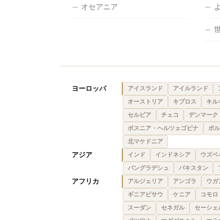
オセアニア
ヨーロッパ
アイスランド
アイルランド
オーストリア
キプロス
キル
セルビア
チェコ
デンマーク
ボスニア・ヘルツェゴビナ
ポル
北マケドニア
アジア
インド
インドネシア
ウズベ
バングラデシュ
パキスタン
アフリカ
アルジェリア
アンゴラ
ウガ
ギニアビサウ
ケニア
コモロ
スーダン
セネガル
セーシェ