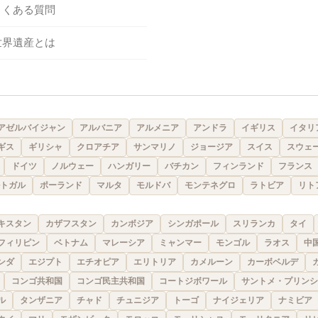
よくある質問
世界遺産とは
アゼルバイジャン
アルバニア
アルメニア
アンドラ
イギリス
イタリ
ギス
ギリシャ
クロアチア
サンマリノ
ジョージア
スイス
スウェ
ドイツ
ノルウェー
ハンガリー
バチカン
フィンランド
フランス
トガル
ポーランド
マルタ
モルドバ
モンテネグロ
ラトビア
リト
キスタン
カザフスタン
カンボジア
シンガポール
スリランカ
タイ
フィリピン
ベトナム
マレーシア
ミャンマー
モンゴル
ラオス
中
ンダ
エジプト
エチオピア
エリトリア
カメルーン
カーボベルデ
コンゴ共和国
コンゴ民主共和国
コートジボワール
サントメ・プリンシ
ル
タンザニア
チャド
チュニジア
トーゴ
ナイジェリア
ナミビア