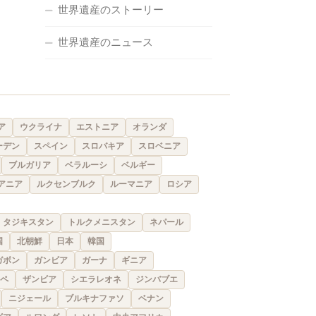
世界遺産のストーリー
世界遺産のニュース
ア
ウクライナ
エストニア
オランダ
ーデン
スペイン
スロバキア
スロベニア
ブルガリア
ベラルーシ
ベルギー
アニア
ルクセンブルク
ルーマニア
ロシア
タジキスタン
トルクメニスタン
ネパール
国
北朝鮮
日本
韓国
ガボン
ガンビア
ガーナ
ギニア
ペ
ザンビア
シエラレオネ
ジンバブエ
ニジェール
ブルキナファソ
ベナン