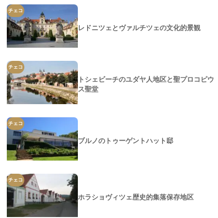
チェコ
レドニツェとヴァルチツェの文化的景観
チェコ
トシェビーチのユダヤ人地区と聖プロコピウ
ス聖堂
チェコ
ブルノのトゥーゲントハット邸
チェコ
ホラショヴィツェ歴史的集落保存地区