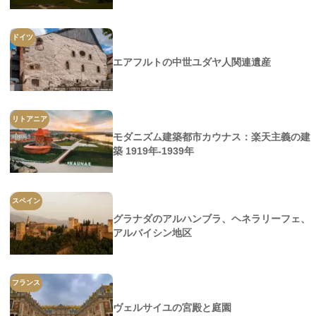
ドイツ
エアフルトの中世ユダヤ人関連遺産
リトアニア
モダニズム建築都市カウナス：楽天主義の建
築 1919年-1939年
スペイン
グラナダのアルハンブラ、ヘネラリーフェ、
アルバイシン地区
フランス
ヴェルサイユの宮殿と庭園