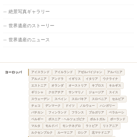
絶景写真ギャラリー
世界遺産のストーリー
世界遺産のニュース
ヨーロッパ
アイスランド
アイルランド
アゼルバイジャン
アルバニア
アルメニア
アンドラ
イギリス
イタリア
ウクライナ
エストニア
オランダ
オーストリア
キプロス
キルギス
ギリシャ
クロアチア
サンマリノ
ジョージア
スイス
スウェーデン
スペイン
スロバキア
スロベニア
セルビア
チェコ
デンマーク
ドイツ
ノルウェー
ハンガリー
バチカン
フィンランド
フランス
ブルガリア
ベラルーシ
ベルギー
ボスニア・ヘルツェゴビナ
ポルトガル
ポーランド
マルタ
モルドバ
モンテネグロ
ラトビア
リトアニア
ルクセンブルク
ルーマニア
ロシア
北マケドニア