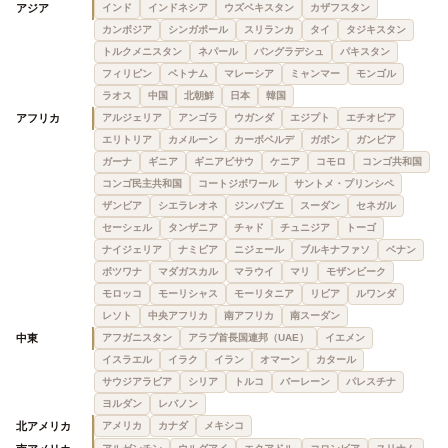
アジア
インド
インドネシア
ウズベキスタン
カザフスタン
カンボジア
シンガポール
スリランカ
タイ
タジキスタン
トルクメニスタン
ネパール
バングラデシュ
パキスタン
フィリピン
ベトナム
マレーシア
ミャンマー
モンゴル
ラオス
中国
北朝鮮
日本
韓国
アフリカ
アルジェリア
アンゴラ
ウガンダ
エジプト
エチオピア
エリトリア
カメルーン
カーボベルデ
ガボン
ガンビア
ガーナ
ギニア
ギニアビサウ
ケニア
コモロ
コンゴ共和国
コンゴ民主共和国
コートジボワール
サントメ・プリンシペ
ザンビア
シエラレオネ
ジンバブエ
スーダン
セネガル
セーシェル
タンザニア
チャド
チュニジア
トーゴ
ナイジェリア
ナミビア
ニジェール
ブルキナファソ
ベナン
ボツワナ
マダガスカル
マラウイ
マリ
モザンビーク
モロッコ
モーリシャス
モーリタニア
リビア
ルワンダ
レソト
中央アフリカ
南アフリカ
南スーダン
中東
アフガニスタン
アラブ首長国連邦（UAE）
イエメン
イスラエル
イラク
イラン
オマーン
カタール
サウジアラビア
シリア
トルコ
バーレーン
パレスチナ
ヨルダン
レバノン
北アメリカ
アメリカ
カナダ
メキシコ