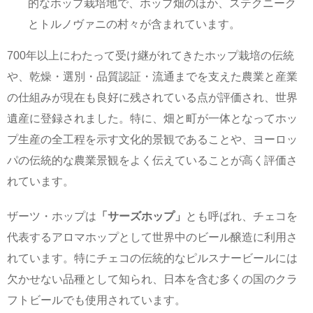
的なホップ栽培地で、ホップ畑のほか、ステクニーク
とトルノヴァニの村々が含まれています。
700年以上にわたって受け継がれてきたホップ栽培の伝統
や、乾燥・選別・品質認証・流通までを支えた農業と産業
の仕組みが現在も良好に残されている点が評価され、世界
遺産に登録されました。特に、畑と町が一体となってホッ
プ生産の全工程を示す文化的景観であることや、ヨーロッ
パの伝統的な農業景観をよく伝えていることが高く評価さ
れています。
ザーツ・ホップは
「サーズホップ」
とも呼ばれ、チェコを
代表するアロマホップとして世界中のビール醸造に利用さ
れています。特にチェコの伝統的なピルスナービールには
欠かせない品種として知られ、日本を含む多くの国のクラ
フトビールでも使用されています。