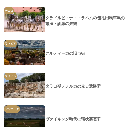
チェコ
クラドルビ・ナト・ラベムの儀礼用馬車馬の
繁殖・訓練の景観
ラトビア
クルディーガの旧市街
スペイン
タラヨ期メノルカの先史遺跡群
デンマーク
ヴァイキング時代の環状要塞群