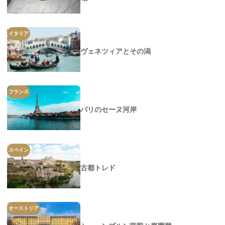
イタリア
ヴェネツィアとその潟
フランス
パリのセーヌ河岸
スペイン
古都トレド
オーストリア