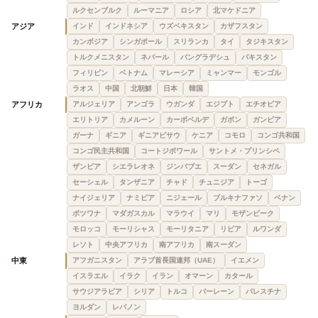
ルクセンブルク
ルーマニア
ロシア
北マケドニア
アジア
インド
インドネシア
ウズベキスタン
カザフスタン
カンボジア
シンガポール
スリランカ
タイ
タジキスタン
トルクメニスタン
ネパール
バングラデシュ
パキスタン
フィリピン
ベトナム
マレーシア
ミャンマー
モンゴル
ラオス
中国
北朝鮮
日本
韓国
アフリカ
アルジェリア
アンゴラ
ウガンダ
エジプト
エチオピア
エリトリア
カメルーン
カーボベルデ
ガボン
ガンビア
ガーナ
ギニア
ギニアビサウ
ケニア
コモロ
コンゴ共和国
コンゴ民主共和国
コートジボワール
サントメ・プリンシペ
ザンビア
シエラレオネ
ジンバブエ
スーダン
セネガル
セーシェル
タンザニア
チャド
チュニジア
トーゴ
ナイジェリア
ナミビア
ニジェール
ブルキナファソ
ベナン
ボツワナ
マダガスカル
マラウイ
マリ
モザンビーク
モロッコ
モーリシャス
モーリタニア
リビア
ルワンダ
レソト
中央アフリカ
南アフリカ
南スーダン
中東
アフガニスタン
アラブ首長国連邦（UAE）
イエメン
イスラエル
イラク
イラン
オマーン
カタール
サウジアラビア
シリア
トルコ
バーレーン
パレスチナ
ヨルダン
レバノン