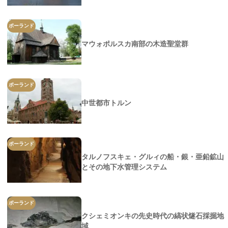
ポーランド
マウォポルスカ南部の木造聖堂群
ポーランド
中世都市トルン
ポーランド
タルノフスキェ・グルィの船・銀・亜鉛鉱山
とその地下水管理システム
ポーランド
クシェミオンキの先史時代の縞状燧石採掘地
域