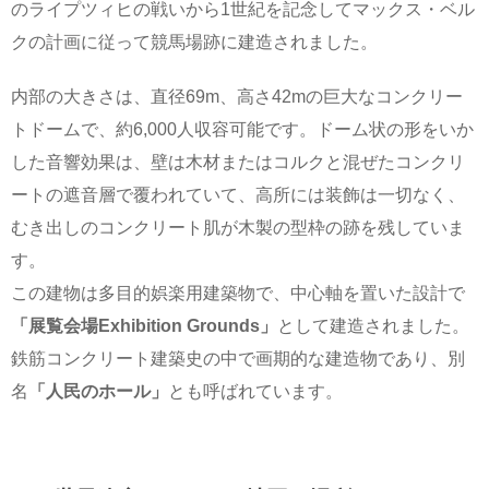
のライプツィヒの戦いから1世紀を記念してマックス・ベル
クの計画に従って競馬場跡に建造されました。
内部の大きさは、直径69m、高さ42mの巨大なコンクリー
トドームで、約6,000人収容可能です。ドーム状の形をいか
した音響効果は、壁は木材またはコルクと混ぜたコンクリ
ートの遮音層で覆われていて、高所には装飾は一切なく、
むき出しのコンクリート肌が木製の型枠の跡を残していま
す。
この建物は多目的娯楽用建築物で、中心軸を置いた設計で
「展覧会場Exhibition Grounds」
として建造されました。
鉄筋コンクリート建築史の中で画期的な建造物であり、別
名
「人民のホール」
とも呼ばれています。