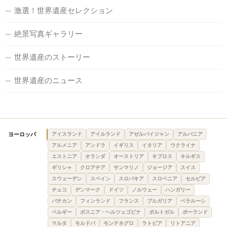
激選！世界遺産セレクション
絶景写真ギャラリー
世界遺産のストーリー
世界遺産のニュース
ヨーロッパ
アイスランド
アイルランド
アゼルバイジャン
アルバニア
アルメニア
アンドラ
イギリス
イタリア
ウクライナ
エストニア
オランダ
オーストリア
キプロス
キルギス
ギリシャ
クロアチア
サンマリノ
ジョージア
スイス
スウェーデン
スペイン
スロバキア
スロベニア
セルビア
チェコ
デンマーク
ドイツ
ノルウェー
ハンガリー
バチカン
フィンランド
フランス
ブルガリア
ベラルーシ
ベルギー
ボスニア・ヘルツェゴビナ
ポルトガル
ポーランド
マルタ
モルドバ
モンテネグロ
ラトビア
リトアニア