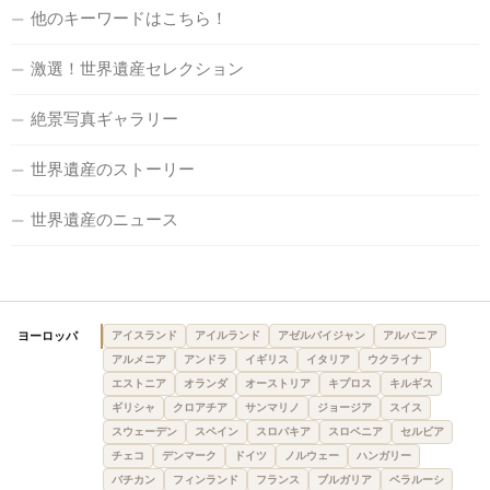
他のキーワードはこちら！
激選！世界遺産セレクション
絶景写真ギャラリー
世界遺産のストーリー
世界遺産のニュース
ヨーロッパ
アイスランド
アイルランド
アゼルバイジャン
アルバニア
アルメニア
アンドラ
イギリス
イタリア
ウクライナ
エストニア
オランダ
オーストリア
キプロス
キルギス
ギリシャ
クロアチア
サンマリノ
ジョージア
スイス
スウェーデン
スペイン
スロバキア
スロベニア
セルビア
チェコ
デンマーク
ドイツ
ノルウェー
ハンガリー
バチカン
フィンランド
フランス
ブルガリア
ベラルーシ