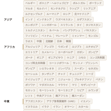
ベルギー
ボスニア・ヘルツェゴビナ
ポルトガル
ポーランド
マルタ
モルドバ
モンテネグロ
ラトビア
リトアニア
ルクセンブルク
ルーマニア
ロシア
北マケドニア
アジア
インド
インドネシア
ウズベキスタン
カザフスタン
カンボジア
シンガポール
スリランカ
タイ
タジキスタン
トルクメニスタン
ネパール
バングラデシュ
パキスタン
フィリピン
ベトナム
マレーシア
ミャンマー
モンゴル
ラオス
中国
北朝鮮
日本
韓国
アフリカ
アルジェリア
アンゴラ
ウガンダ
エジプト
エチオピア
エリトリア
カメルーン
カーボベルデ
ガボン
ガンビア
ガーナ
ギニア
ギニアビサウ
ケニア
コモロ
コンゴ共和国
コンゴ民主共和国
コートジボワール
サントメ・プリンシペ
ザンビア
シエラレオネ
ジンバブエ
スーダン
セネガル
セーシェル
タンザニア
チャド
チュニジア
トーゴ
ナイジェリア
ナミビア
ニジェール
ブルキナファソ
ベナン
ボツワナ
マダガスカル
マラウイ
マリ
モザンビーク
モロッコ
モーリシャス
モーリタニア
リビア
ルワンダ
レソト
中央アフリカ
南アフリカ
南スーダン
中東
アフガニスタン
アラブ首長国連邦（UAE）
イエメン
イスラエル
イラク
イラン
オマーン
カタール