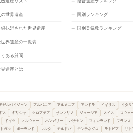
危機遺産リスト
複合遺産ランキング
負の世界遺産
国別ランキング
登録抹消された世界遺産
国別登録数ランキング
全世界遺産の一覧表
よくある質問
世界遺産とは
アゼルバイジャン
アルバニア
アルメニア
アンドラ
イギリス
イタリ
ギス
ギリシャ
クロアチア
サンマリノ
ジョージア
スイス
スウェ
ドイツ
ノルウェー
ハンガリー
バチカン
フィンランド
フランス
トガル
ポーランド
マルタ
モルドバ
モンテネグロ
ラトビア
リト