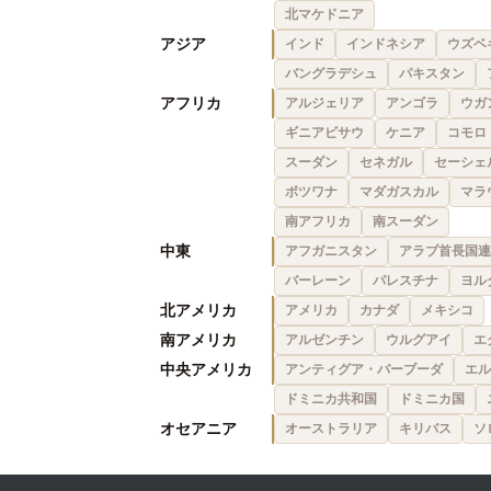
北マケドニア
アジア
インド
インドネシア
ウズベ
バングラデシュ
パキスタン
アフリカ
アルジェリア
アンゴラ
ウガ
ギニアビサウ
ケニア
コモロ
スーダン
セネガル
セーシェ
ボツワナ
マダガスカル
マラ
南アフリカ
南スーダン
中東
アフガニスタン
アラブ首長国連
バーレーン
パレスチナ
ヨル
北アメリカ
アメリカ
カナダ
メキシコ
南アメリカ
アルゼンチン
ウルグアイ
エ
中央アメリカ
アンティグア・バーブーダ
エル
ドミニカ共和国
ドミニカ国
オセアニア
オーストラリア
キリバス
ソ