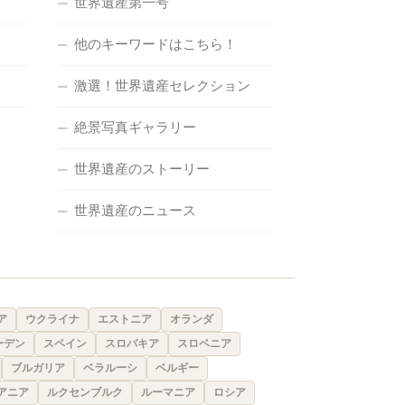
世界遺産第一号
他のキーワードはこちら！
激選！世界遺産セレクション
絶景写真ギャラリー
世界遺産のストーリー
世界遺産のニュース
ア
ウクライナ
エストニア
オランダ
ーデン
スペイン
スロバキア
スロベニア
ブルガリア
ベラルーシ
ベルギー
アニア
ルクセンブルク
ルーマニア
ロシア