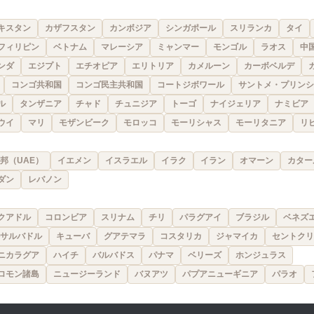
キスタン
カザフスタン
カンボジア
シンガポール
スリランカ
タイ
フィリピン
ベトナム
マレーシア
ミャンマー
モンゴル
ラオス
中
ンダ
エジプト
エチオピア
エリトリア
カメルーン
カーボベルデ
コンゴ共和国
コンゴ民主共和国
コートジボワール
サントメ・プリンシ
ル
タンザニア
チャド
チュニジア
トーゴ
ナイジェリア
ナミビア
ウイ
マリ
モザンビーク
モロッコ
モーリシャス
モーリタニア
リ
邦（UAE）
イエメン
イスラエル
イラク
イラン
オマーン
カター
ダン
レバノン
クアドル
コロンビア
スリナム
チリ
パラグアイ
ブラジル
ベネズ
サルバドル
キューバ
グアテマラ
コスタリカ
ジャマイカ
セントクリ
ニカラグア
ハイチ
バルバドス
パナマ
ベリーズ
ホンジュラス
ロモン諸島
ニュージーランド
バヌアツ
パプアニューギニア
パラオ