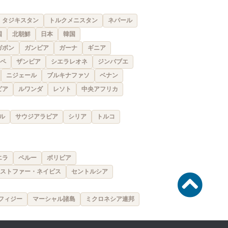
タジキスタン
トルクメニスタン
ネパール
国
北朝鮮
日本
韓国
ガボン
ガンビア
ガーナ
ギニア
ペ
ザンビア
シエラレオネ
ジンバブエ
ニジェール
ブルキナファソ
ベナン
ビア
ルワンダ
レソト
中央アフリカ
ル
サウジアラビア
シリア
トルコ
エラ
ペルー
ボリビア
ストファー・ネイビス
セントルシア
フィジー
マーシャル諸島
ミクロネシア連邦