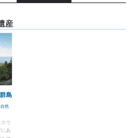
遺産
群島
界自然
はスウ
岸にあ
のヘー