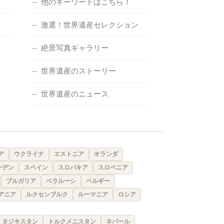
他のキーワードはこちら！
激選！世界遺産セレクション
絶景写真ギャラリー
世界遺産のストーリー
世界遺産のニュース
ア
ウクライナ
エストニア
オランダ
ーデン
スペイン
スロバキア
スロベニア
ブルガリア
ベラルーシ
ベルギー
アニア
ルクセンブルク
ルーマニア
ロシア
タジキスタン
トルクメニスタン
ネパール