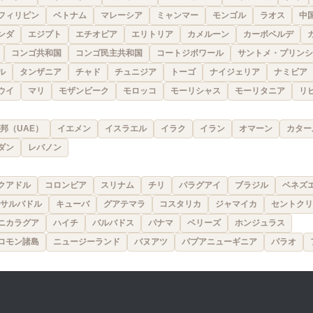
フィリピン
ベトナム
マレーシア
ミャンマー
モンゴル
ラオス
中
ンダ
エジプト
エチオピア
エリトリア
カメルーン
カーボベルデ
コンゴ共和国
コンゴ民主共和国
コートジボワール
サントメ・プリンシ
ル
タンザニア
チャド
チュニジア
トーゴ
ナイジェリア
ナミビア
ウイ
マリ
モザンビーク
モロッコ
モーリシャス
モーリタニア
リ
邦（UAE）
イエメン
イスラエル
イラク
イラン
オマーン
カター
ダン
レバノン
クアドル
コロンビア
スリナム
チリ
パラグアイ
ブラジル
ベネズ
サルバドル
キューバ
グアテマラ
コスタリカ
ジャマイカ
セントクリ
ニカラグア
ハイチ
バルバドス
パナマ
ベリーズ
ホンジュラス
ロモン諸島
ニュージーランド
バヌアツ
パプアニューギニア
パラオ