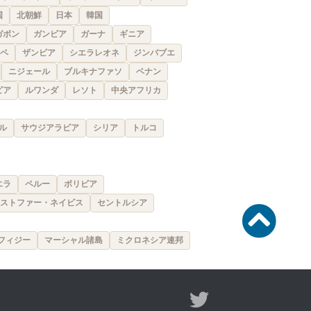
国
北朝鮮
日本
韓国
ガボン
ガンビア
ガーナ
ギニア
ペ
ザンビア
シエラレオネ
ジンバブエ
ニジェール
ブルキナファソ
ベナン
ビア
ルワンダ
レソト
中央アフリカ
ル
サウジアラビア
シリア
トルコ
エラ
ペルー
ボリビア
ストファー・ネイビス
セントルシア
フィジー
マーシャル諸島
ミクロネシア連邦