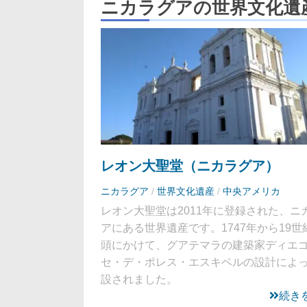
ニカラグアの世界文化遺
レオン大聖堂（ニカラグア）
ニカラグア
/
世界文化遺産
/
中央アメリカ
レオン大聖堂は2011年に登録された、ニ
アにある世界遺産です。1747年から19世
頭にかけて、グアテマラの建築家ディエ
セ・デ・ポレス・エスキベルの設計によ
設されました。
続き