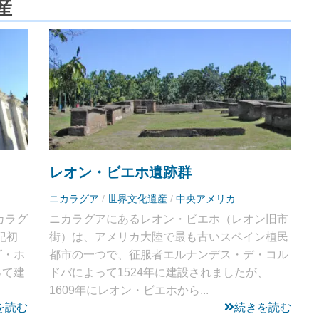
産
レオン・ビエホ遺跡群
ニカラグア
/
世界文化遺産
/
中央アメリカ
カラグ
ニカラグアにあるレオン・ビエホ（レオン旧市
紀初
街）は、アメリカ大陸で最も古いスペイン植民
ゴ・ホ
都市の一つで、征服者エルナンデス・デ・コル
って建
ドバによって1524年に建設されましたが、
1609年にレオン・ビエホから...
を読む
続きを読む