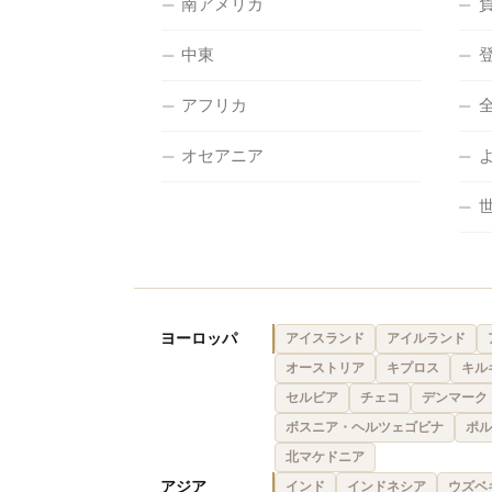
南アメリカ
中東
アフリカ
オセアニア
ヨーロッパ
アイスランド
アイルランド
オーストリア
キプロス
キル
セルビア
チェコ
デンマーク
ボスニア・ヘルツェゴビナ
ポル
北マケドニア
アジア
インド
インドネシア
ウズベ