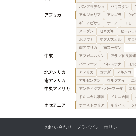
バングラデシュ
パキスタン
アフリカ
アルジェリア
アンゴラ
ウガ
ギニアビサウ
ケニア
コモロ
スーダン
セネガル
セーシェ
ボツワナ
マダガスカル
マラ
南アフリカ
南スーダン
中東
アフガニスタン
アラブ首長国連
バーレーン
パレスチナ
ヨル
北アメリカ
アメリカ
カナダ
メキシコ
南アメリカ
アルゼンチン
ウルグアイ
エ
中央アメリカ
アンティグア・バーブーダ
エル
ドミニカ共和国
ドミニカ国
オセアニア
オーストラリア
キリバス
ソ
お問い合わせ
｜
プライバシーポリシー