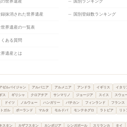
負の世界遺産
国別ランキング
登録抹消された世界遺産
国別登録数ランキング
全世界遺産の一覧表
よくある質問
世界遺産とは
アゼルバイジャン
アルバニア
アルメニア
アンドラ
イギリス
イタリ
ギス
ギリシャ
クロアチア
サンマリノ
ジョージア
スイス
スウェ
ドイツ
ノルウェー
ハンガリー
バチカン
フィンランド
フランス
トガル
ポーランド
マルタ
モルドバ
モンテネグロ
ラトビア
リト
キスタン
カザフスタン
カンボジア
シンガポール
スリランカ
タイ