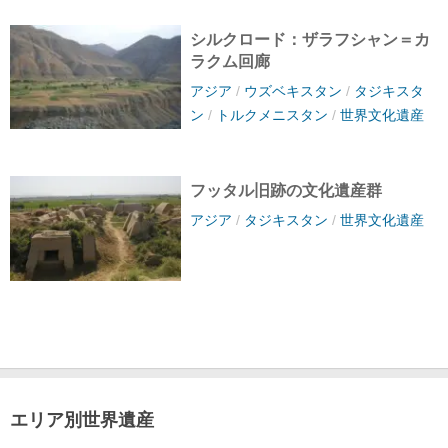
シルクロード：ザラフシャン＝カ
ラクム回廊
アジア
/
ウズベキスタン
/
タジキスタ
ン
/
トルクメニスタン
/
世界文化遺産
フッタル旧跡の文化遺産群
アジア
/
タジキスタン
/
世界文化遺産
エリア別世界遺産