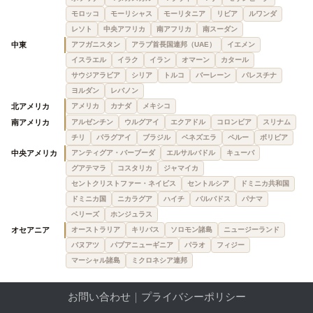
モロッコ
モーリシャス
モーリタニア
リビア
ルワンダ
レソト
中央アフリカ
南アフリカ
南スーダン
中東
アフガニスタン
アラブ首長国連邦（UAE）
イエメン
イスラエル
イラク
イラン
オマーン
カタール
サウジアラビア
シリア
トルコ
バーレーン
パレスチナ
ヨルダン
レバノン
北アメリカ
アメリカ
カナダ
メキシコ
南アメリカ
アルゼンチン
ウルグアイ
エクアドル
コロンビア
スリナム
チリ
パラグアイ
ブラジル
ベネズエラ
ペルー
ボリビア
中央アメリカ
アンティグア・バーブーダ
エルサルバドル
キューバ
グアテマラ
コスタリカ
ジャマイカ
セントクリストファー・ネイビス
セントルシア
ドミニカ共和国
ドミニカ国
ニカラグア
ハイチ
バルバドス
パナマ
ベリーズ
ホンジュラス
オセアニア
オーストラリア
キリバス
ソロモン諸島
ニュージーランド
バヌアツ
パプアニューギニア
パラオ
フィジー
マーシャル諸島
ミクロネシア連邦
お問い合わせ
｜
プライバシーポリシー