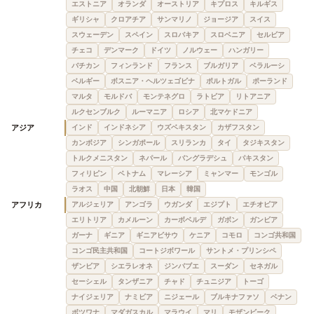
エストニア
オランダ
オーストリア
キプロス
キルギス
ギリシャ
クロアチア
サンマリノ
ジョージア
スイス
スウェーデン
スペイン
スロバキア
スロベニア
セルビア
チェコ
デンマーク
ドイツ
ノルウェー
ハンガリー
バチカン
フィンランド
フランス
ブルガリア
ベラルーシ
ベルギー
ボスニア・ヘルツェゴビナ
ポルトガル
ポーランド
マルタ
モルドバ
モンテネグロ
ラトビア
リトアニア
ルクセンブルク
ルーマニア
ロシア
北マケドニア
アジア
インド
インドネシア
ウズベキスタン
カザフスタン
カンボジア
シンガポール
スリランカ
タイ
タジキスタン
トルクメニスタン
ネパール
バングラデシュ
パキスタン
フィリピン
ベトナム
マレーシア
ミャンマー
モンゴル
ラオス
中国
北朝鮮
日本
韓国
アフリカ
アルジェリア
アンゴラ
ウガンダ
エジプト
エチオピア
エリトリア
カメルーン
カーボベルデ
ガボン
ガンビア
ガーナ
ギニア
ギニアビサウ
ケニア
コモロ
コンゴ共和国
コンゴ民主共和国
コートジボワール
サントメ・プリンシペ
ザンビア
シエラレオネ
ジンバブエ
スーダン
セネガル
セーシェル
タンザニア
チャド
チュニジア
トーゴ
ナイジェリア
ナミビア
ニジェール
ブルキナファソ
ベナン
ボツワナ
マダガスカル
マラウイ
マリ
モザンビーク