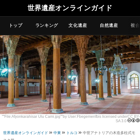
世界遺産オンラインガイド
トップ
ランキング
文化遺産
自然遺産
複合
""
File:Afyonkarahisar Ulu Cami.jpg
""by
User:Fbegemenfb
is licensed under
CC BY-
SA 3.0
世界遺産オンラインガイド
中東
トルコ
中世アナトリアの木造多柱式モ