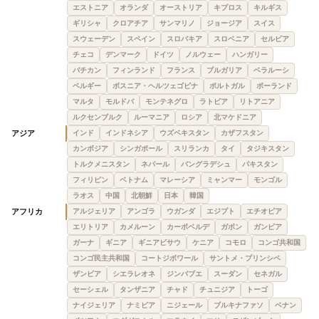
エストニア
オランダ
オーストリア
キプロス
キルギス
ギリシャ
クロアチア
サンマリノ
ジョージア
スイス
スウェーデン
スペイン
スロバキア
スロベニア
セルビア
チェコ
デンマーク
ドイツ
ノルウェー
ハンガリー
バチカン
フィンランド
フランス
ブルガリア
ベラルーシ
ベルギー
ボスニア・ヘルツェゴビナ
ポルトガル
ポーランド
マルタ
モルドバ
モンテネグロ
ラトビア
リトアニア
ルクセンブルク
ルーマニア
ロシア
北マケドニア
アジア
インド
インドネシア
ウズベキスタン
カザフスタン
カンボジア
シンガポール
スリランカ
タイ
タジキスタン
トルクメニスタン
ネパール
バングラデシュ
パキスタン
フィリピン
ベトナム
マレーシア
ミャンマー
モンゴル
ラオス
中国
北朝鮮
日本
韓国
アフリカ
アルジェリア
アンゴラ
ウガンダ
エジプト
エチオピア
エリトリア
カメルーン
カーボベルデ
ガボン
ガンビア
ガーナ
ギニア
ギニアビサウ
ケニア
コモロ
コンゴ共和国
コンゴ民主共和国
コートジボワール
サントメ・プリンシペ
ザンビア
シエラレオネ
ジンバブエ
スーダン
セネガル
セーシェル
タンザニア
チャド
チュニジア
トーゴ
ナイジェリア
ナミビア
ニジェール
ブルキナファソ
ベナン