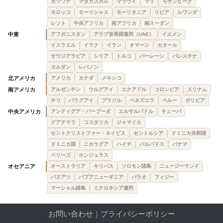
ボツワナ
マダガスカル
マラウイ
マリ
モザンビーク
モロッコ
モーリシャス
モーリタニア
リビア
ルワンダ
レソト
中央アフリカ
南アフリカ
南スーダン
中東
アフガニスタン
アラブ首長国連邦（UAE）
イエメン
イスラエル
イラク
イラン
オマーン
カタール
サウジアラビア
シリア
トルコ
バーレーン
パレスチナ
ヨルダン
レバノン
北アメリカ
アメリカ
カナダ
メキシコ
南アメリカ
アルゼンチン
ウルグアイ
エクアドル
コロンビア
スリナム
チリ
パラグアイ
ブラジル
ベネズエラ
ペルー
ボリビア
中央アメリカ
アンティグア・バーブーダ
エルサルバドル
キューバ
グアテマラ
コスタリカ
ジャマイカ
セントクリストファー・ネイビス
セントルシア
ドミニカ共和国
ドミニカ国
ニカラグア
ハイチ
バルバドス
パナマ
ベリーズ
ホンジュラス
オセアニア
オーストラリア
キリバス
ソロモン諸島
ニュージーランド
バヌアツ
パプアニューギニア
パラオ
フィジー
マーシャル諸島
ミクロネシア連邦
お問い合わせ
｜
プライバシーポリシー