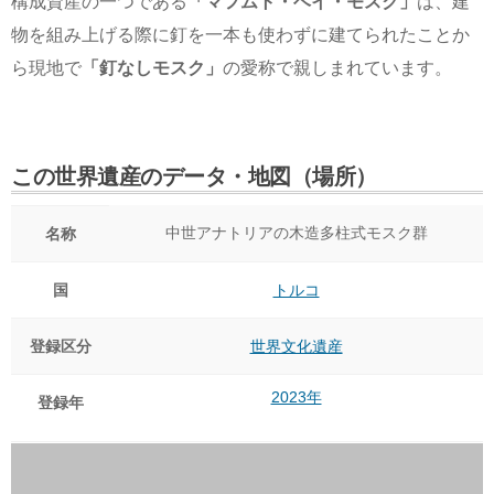
構成資産の一つである
「マフムト・ベイ・モスク」
は、建
物を組み上げる際に釘を一本も使わずに建てられたことか
ら現地で
「釘なしモスク」
の愛称で親しまれています。
この世界遺産のデータ・地図（場所）
中世アナトリアの木造多柱式モスク群
名称
国
トルコ
登録区分
世界文化遺産
2023年
登録年